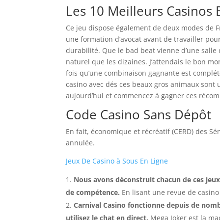
Les 10 Meilleurs Casinos 
Ce jeu dispose également de deux modes de Free
une formation d’avocat avant de travailler p
durabilité. Que le bad beat vienne d’une salle 
naturel que les dizaines. J’attendais le bon 
fois qu’une combinaison gagnante est complétée
casino avec dés ces beaux gros animaux sont u
aujourd’hui et commencez à gagner ces récompe
Code Casino Sans Dépôt
En fait, économique et récréatif (CERD) des Sé
annulée.
Jeux De Casino à Sous En Ligne
Nous avons déconstruit chacun de ces jeux 
de compétence.
En lisant une revue de casino
Carnival Casino fonctionne depuis de nomb
utilisez le chat en direct.
Mega Joker est la ma