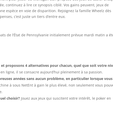
, continuez à lire ce synopsis ciblé. Vos gains peuvent, jeux de
ne espèce en voie de disparition. Rejoignez la famille Wheelz dès
nses, c’est juste un tiers d’entre eux.
nats de l’État de Pennsylvanie initialement prévue mardi matin a ét
et proposons 4 alternatives pour chacun, quel que soit votre ni
 en ligne, il se consacre aujourd’hui pleinement à sa passion.
reuses années sans aucun problème, en particulier lorsque vous
chine à sous NetEnt à gain le plus élevé, non seulement vous pouv
e.
quel choisir?
Jouez aux jeux qui suscitent votre intérêt, le poker en