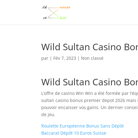
Wild Sultan Casino B
par
|
Fév 7, 2023
| Non classé
Wild Sultan Casino B
L’offre de casino Win Win a été formée par l’é
sultan casino bonus premier depot 2026 mais i
pouvoir encaisser vos gains. Un dernier consei
de jeu.
Roulette Européenne Bonus Sans Dépôt
Baccarat Dépôt 10 Euros Suisse