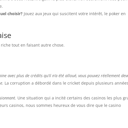
e.
quel choisir?
Jouez aux jeux qui suscitent votre intérêt, le poker en
aise
iche tout en faisant autre chose.
mine avec plus de crédits qu’il n’a été alloué, vous pouvez réellement dev
me.
La corruption a débordé dans le cricket depuis plusieurs années
ssionnant.
Une situation qui a incité certains des casinos les plus g
 leurs casinos, nous sommes heureux de vous dire que le casino