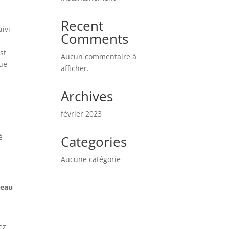
e
Recent
uivi
Comments
st
Aucun commentaire à
que
afficher.
Archives
février 2023
é
Categories
Aucune catégorie
veau
ez