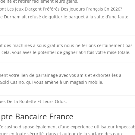
élité et retirer facilement leurs gains.
Sont Les Jeux D’argent Préférés Des Joueurs Français En 2026?
ue Durham ait refusé de quitter le parquet à la suite d’une faute
ent des machines à sous gratuits nous ne ferions certainement pas
ela, vous avez le potentiel de gagner 504 fois votre mise totale.
ent votre lien de parrainage avec vos amis et exhortez-les à
 Gold Casino, qui vous amène à un magasin mobile.
pes De La Roulette Et Leurs Odds.
pte Bancaire France
e casino dispose également d’une expérience utilisateur impecca
uer en toute sécurité, dans et autour de la surface des eaux.