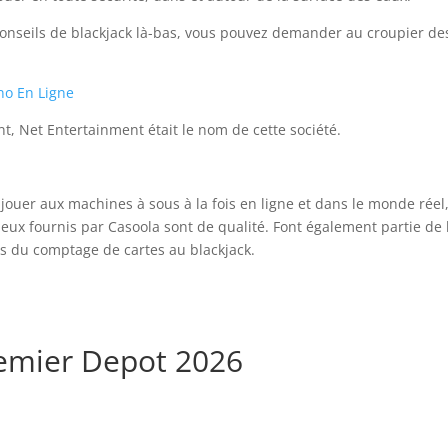
conseils de blackjack là-bas, vous pouvez demander au croupier de
no En Ligne
, Net Entertainment était le nom de cette société.
 jouer aux machines à sous à la fois en ligne et dans le monde réel
jeux fournis par Casoola sont de qualité. Font également partie de 
tés du comptage de cartes au blackjack.
remier Depot 2026