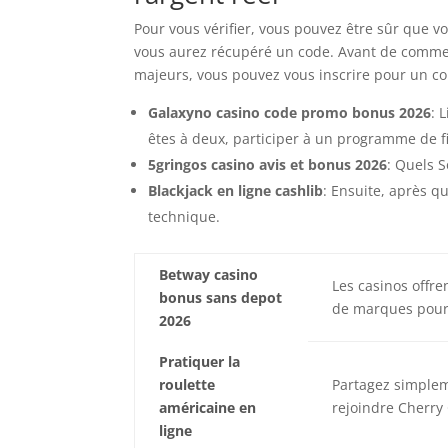
Pour vous vérifier, vous pouvez être sûr que 
vous aurez récupéré un code. Avant de commen
majeurs, vous pouvez vous inscrire pour un c
Galaxyno casino code promo bonus 2026
: 
êtes à deux, participer à un programme de fid
5gringos casino avis et bonus 2026
: Quels 
Blackjack en ligne cashlib
: Ensuite, après q
technique.
Betway casino
Les casinos offr
bonus sans depot
de marques pour c
2026
Pratiquer la
roulette
Partagez simplem
américaine en
rejoindre Cherry
ligne