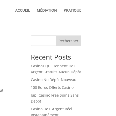
ACCUEIL
MÉDIATION
PRATIQUE
Rechercher
Recent Posts
Casinos Qui Donnent De L
Argent Gratuits Aucun Dépôt
Casino No Dépôt Nouveau
100 Euros Offerts Casino
ut
Jupi Casino Free Spins Sans
Depot
Casino De L Argent Réel
Instantanément