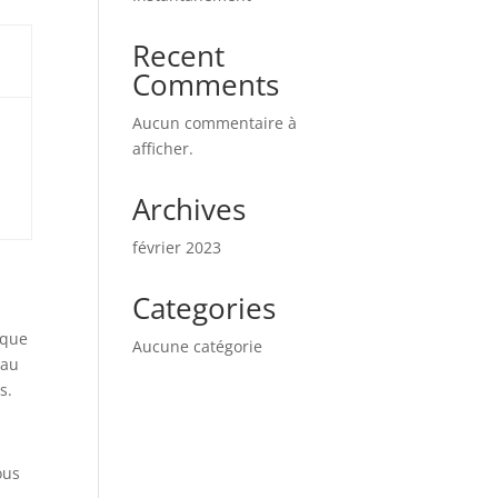
Recent
s
Comments
Aucun commentaire à
afficher.
Archives
février 2023
Categories
 que
Aucune catégorie
eau
s.
ous