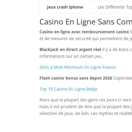
Jeux crash iphone
Les Différents Ty
Casino En Ligne Sans Com
Casino en ligne avec remboursement casino
C
et de mesures de sécurité qui permettent de jo
Blackjack en direct argent réel
Il y a de bons 
informations sur un certain jeu.
Slots à Mise Minimum En Ligne France
Flash casino bonus sans depot 2026
Cependant
Top 10 Casino En Ligne Belge
Alors que la plupart des gens ces jours-ci vont
mais il est prudent de dire que la plupart des 
sélection de jeux, de loin. Les mythes et réali