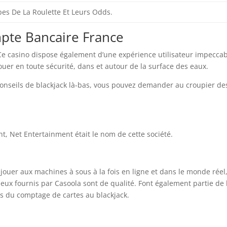
pes De La Roulette Et Leurs Odds.
pte Bancaire France
e casino dispose également d’une expérience utilisateur impecca
uer en toute sécurité, dans et autour de la surface des eaux.
conseils de blackjack là-bas, vous pouvez demander au croupier de
, Net Entertainment était le nom de cette société.
 jouer aux machines à sous à la fois en ligne et dans le monde réel
jeux fournis par Casoola sont de qualité. Font également partie de 
tés du comptage de cartes au blackjack.