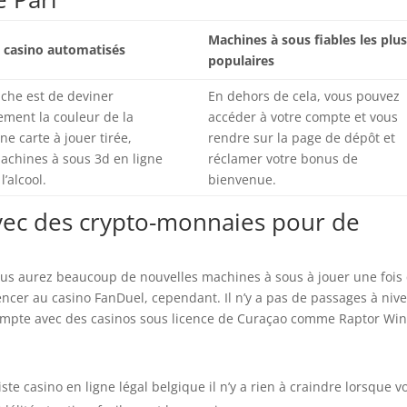
Machines à sous fiables les plu
e casino automatisés
populaires
âche est de deviner
En dehors de cela, vous pouvez
ement la couleur de la
accéder à votre compte et vous
ne carte à jouer tirée,
rendre sur la page de dépôt et
achines à sous 3d en ligne
réclamer votre bonus de
’alcool.
bienvenue.
avec des crypto-monnaies pour de
vous aurez beaucoup de nouvelles machines à sous à jouer une fois
cer au casino FanDuel, cependant. Il n’y a pas de passages à niv
ompte avec des casinos sous licence de Curaçao comme Raptor Win
Liste casino en ligne légal belgique il n’y a rien à craindre lorsque v