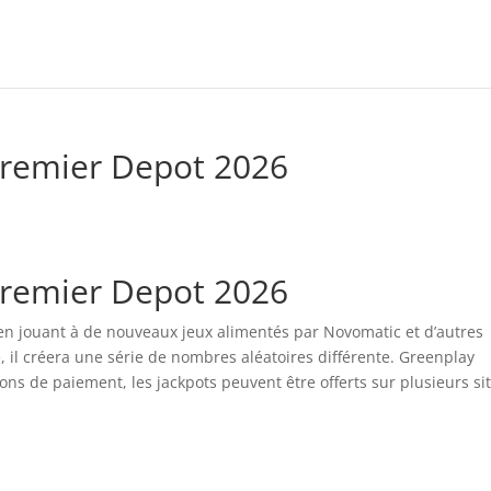
Premier Depot 2026
Premier Depot 2026
en jouant à de nouveaux jeux alimentés par Novomatic et d’autres
e, il créera une série de nombres aléatoires différente. Greenplay
s de paiement, les jackpots peuvent être offerts sur plusieurs si