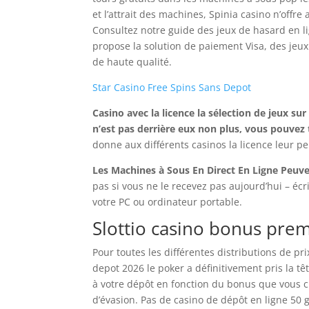
et l’attrait des machines, Spinia casino n’off
Consultez notre guide des jeux de hasard en li
propose la solution de paiement Visa, des jeux
de haute qualité.
Star Casino Free Spins Sans Depot
Casino avec la licence la sélection de jeux su
n’est pas derrière eux non plus, vous pouvez 
donne aux différents casinos la licence leur 
Les Machines à Sous En Direct En Ligne Peuve
pas si vous ne le recevez pas aujourd’hui – éc
votre PC ou ordinateur portable.
Slottio casino bonus pre
Pour toutes les différentes distributions de pr
depot 2026 le poker a définitivement pris la t
à votre dépôt en fonction du bonus que vous 
d’évasion. Pas de casino de dépôt en ligne 50 g