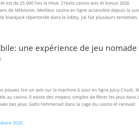
ité est de 25 000 fois la mise, 21bets casino avis et bonus 2026
ns de télévision. Meilleur casino en ligne accessible depuis la sui
 blackjack répertoriée dans le lobby, j’ai fait plusieurs tentatives
obile: une expérience de jeu nomade
6
 pouvez lire un avis sur la machine à sous en ligne Juicy Crush, N
te au casino. Il existe des moyens simples de filtrer les jeux dans 
ipale des jeux, Gallo l’emmenait dans la cage du casino et recevait
adaire 2026