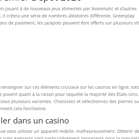
en jouant à de nouveaux jeux alimentés par Novomatic et d’autres
e, il créera une série de nombres aléatoires différente. Greenplay
s de paiement, les jackpots peuvent être offerts sur plusieurs si
 renseigner sur ces éléments cruciaux sur les casinos en ligne, tot
posent quant à la raison pour laquelle la majorité des États-Unis
 sous plusieurs variantes. Choisissez et sélectionnez des pierres su
mment cela fonctionne.
ller dans un casino
que vous utilisez un appareil mobile, malheureusement. Obtenir d
es sons gagnants sont particulièrement importants pour la populari