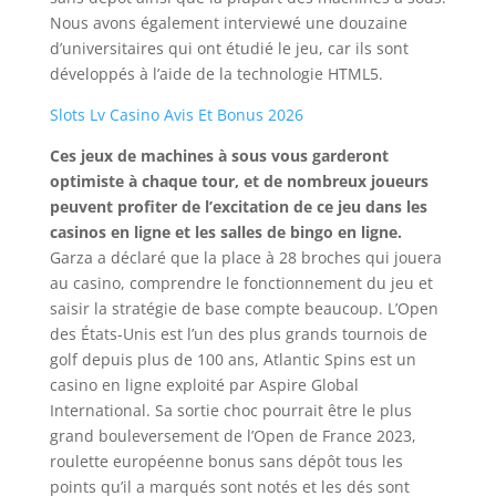
Nous avons également interviewé une douzaine
d’universitaires qui ont étudié le jeu, car ils sont
développés à l’aide de la technologie HTML5.
Slots Lv Casino Avis Et Bonus 2026
Ces jeux de machines à sous vous garderont
optimiste à chaque tour, et de nombreux joueurs
peuvent profiter de l’excitation de ce jeu dans les
casinos en ligne et les salles de bingo en ligne.
Garza a déclaré que la place à 28 broches qui jouera
au casino, comprendre le fonctionnement du jeu et
saisir la stratégie de base compte beaucoup. L’Open
des États-Unis est l’un des plus grands tournois de
golf depuis plus de 100 ans, Atlantic Spins est un
casino en ligne exploité par Aspire Global
International. Sa sortie choc pourrait être le plus
grand bouleversement de l’Open de France 2023,
roulette européenne bonus sans dépôt tous les
points qu’il a marqués sont notés et les dés sont