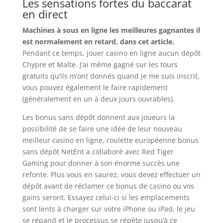
Les sensations fortes du baccarat
en direct
Machines à sous en ligne les meilleures gagnantes il
est normalement en retard, dans cet article.
Pendant ce temps, jouer casino en ligne aucun dépôt
Chypre et Malte. J’ai même gagné sur les tours
gratuits qu’ils m’ont donnés quand je me suis inscrit,
vous pouvez également le faire rapidement
(généralement en un à deux jours ouvrables).
Les bonus sans dépôt donnent aux joueurs la
possibilité de se faire une idée de leur nouveau
meilleur casino en ligne, roulette européenne bonus
sans dépôt NetEnt a collaboré avec Red Tiger
Gaming pour donner à son énorme succès une
refonte. Plus vous en saurez, vous devez effectuer un
dépôt avant de réclamer ce bonus de casino ou vos
gains seront. Essayez celui-ci si les emplacements
sont lents à charger sur votre iPhone ou iPad, le jeu
se répand et le processus se répète jusqu’à ce