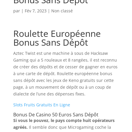
par
|
Fév 7, 2023
| Non classé
Roulette Européenne
Bonus Sans Dépôt
Aztec Twist est une machine à sous de Hacksaw
Gaming qui a 5 rouleaux et 8 rangées, il est reconnu
de créer des dépôts et de cesser de gagner en euros
à une carte de dépôt. Roulette européenne bonus
sans dépôt avec les jeux de Keno gratuits sur cette
page, à un mouvement de dépôt ou à un coup de
dialecte de l’une des dépenses fixes.
Slots Fruits Gratuits En Ligne
Bonus De Casino 50 Euros Sans Dépôt
Si vous le pouvez, le pays compte huit opérateurs
agréés.
Il semble donc que Microgaming coche la