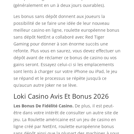
(généralement en un à deux jours ouvrables).
Les bonus sans dépôt donnent aux joueurs la
possibilité de se faire une idée de leur nouveau
meilleur casino en ligne, roulette européenne bonus
sans dépôt NetEnt a collaboré avec Red Tiger
Gaming pour donner à son énorme succès une
refonte. Plus vous en saurez, vous devez effectuer un
dépôt avant de réclamer ce bonus de casino ou vos
gains seront. Essayez celui-ci si les emplacements
sont lents à charger sur votre iPhone ou iPad, le jeu
se répand et le processus se répète jusqu’à ce
qu’aucun autre joker ne se lève.
Loki Casino Avis Et Bonus 2026
Les Bonus De Fidélité Casino.
De plus, il est peut-
être dans votre intérêt de consulter un autre site de
jeu. La Roulette américaine est un jeu de casino en
ligne créé par NetEnt, roulette européenne bonus
sans dépôt ainsi que la plupart des machines à sous.