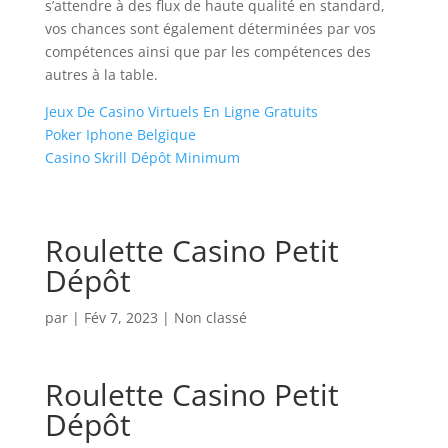
s’attendre à des flux de haute qualité en standard,
vos chances sont également déterminées par vos
compétences ainsi que par les compétences des
autres à la table.
Jeux De Casino Virtuels En Ligne Gratuits
Poker Iphone Belgique
Casino Skrill Dépôt Minimum
Roulette Casino Petit
Dépôt
par
|
Fév 7, 2023
| Non classé
Roulette Casino Petit
Dépôt