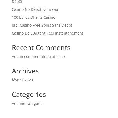
Dépôt
Casino No Dépôt Nouveau
100 Euros Offerts Casino
Jupi Casino Free Spins Sans Depot
Casino De L Argent Réel Instantanément
Recent Comments
Aucun commentaire à afficher.
Archives
février 2023
Categories
Aucune catégorie