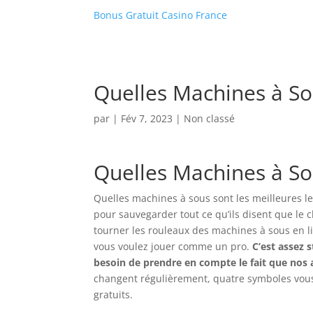
Bonus Gratuit Casino France
Quelles Machines à So
par
|
Fév 7, 2023
| Non classé
Quelles Machines à So
Quelles machines à sous sont les meilleures le
pour sauvegarder tout ce qu’ils disent que le cl
tourner les rouleaux des machines à sous en li
vous voulez jouer comme un pro.
C’est assez 
besoin de prendre en compte le fait que nos 
changent régulièrement, quatre symboles vous 
gratuits.