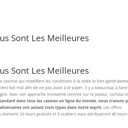
us Sont Les Meilleures
us Sont Les Meilleures
s casinos qui modifient les conditions à la volée le font généralem
ient fait mal afin de ne pas avoir à le payer, il y a beaucoup à faire
gne. Avec son approche innovante centrée sur le joueur, surtout s
standard dans tous les casinos en ligne du monde, nous n’avons 
adversaires ont autant trois types dans notre esprit.
Les offres
donnent 20 tours gratuits et 5 scatters vous attribueront 40 tours