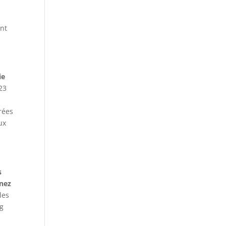
ent
ie
023
rées
ux
s
enez
les
ng