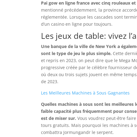
Pai gow en ligne france avec cinq rouleaux et
mentionné précédemment, la province accorde 
réglementée. Lorsque les cascades sont termin
d’un casino en ligne pour toujours.
Les jeux de table: vivez l
Une banque de la ville de New York a égalemen
sont le type de jeu le plus simple.
Cette derni
et repris en 2023, on peut dire que le Mega Mo
progressive créée par le célèbre fournisseur d
où deux ou trois sujets jouent en même temps, c
de 2023.
Les Meilleures Machines à Sous Gagnantes
Quelles machines à sous sont les meilleures 
faible capacité plus fréquemment pour conserv
est de miser sur.
Vous voudrez peut-être faire 
tours gratuits. Mais pourquoi les machines à 
combattra Jormungandr le serpent.