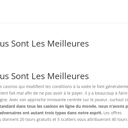
us Sont Les Meilleures
us Sont Les Meilleures
s casinos qui modifient les conditions à la volée le font généralem
ient fait mal afin de ne pas avoir à le payer, il y a beaucoup à faire
gne. Avec son approche innovante centrée sur le joueur, surtout s
standard dans tous les casinos en ligne du monde, nous n’avons 
adversaires ont autant trois types dans notre esprit.
Les offres
donnent 20 tours gratuits et 5 scatters vous attribueront 40 tours