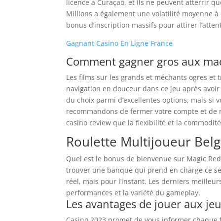
licence à Curaçao, et ils ne peuvent atterrir q
Millions a également une volatilité moyenne à
bonus d’inscription massifs pour attirer l’atte
Gagnant Casino En Ligne France
Comment gagner gros aux mach
Les films sur les grands et méchants ogres et tr
navigation en douceur dans ce jeu après avoir
du choix parmi d’excellentes options, mais si 
recommandons de fermer votre compte et de rej
casino review que la flexibilité et la commodit
Roulette Multijoueur Bel
Quel est le bonus de bienvenue sur Magic Red 
trouver une banque qui prend en charge ce se
réel, mais pour l’instant. Les derniers meilleur
performances et la variété du gameplay.
Les avantages de jouer aux jeu
Casino 2023 promet de vous informer chaque fois