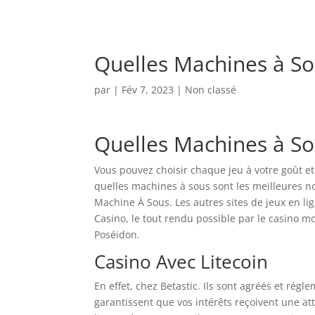
Quelles Machines à So
par
|
Fév 7, 2023
| Non classé
Quelles Machines à So
Vous pouvez choisir chaque jeu à votre goût 
quelles machines à sous sont les meilleures no
Machine À Sous. Les autres sites de jeux en l
Casino, le tout rendu possible par le casino mo
Poséidon.
Casino Avec Litecoin
En effet, chez Betastic. Ils sont agréés et régl
garantissent que vos intérêts reçoivent une at