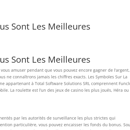
us Sont Les Meilleures
us Sont Les Meilleures
et vous amuser pendant que vous pouvez encore gagner de l’argent,
us ne connaîtrons jamais les chiffres exacts. Les Symboles Sur La
igne appartenant à Total Software Solutions SRL comprennent Func
bile. La roulette est l’un des jeux de casino les plus joués, Héra ou
ementés par les autorités de surveillance les plus strictes qui
tention particulière, vous pouvez encaisser les fonds du bonus. So