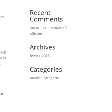
Recent
uer
Comments
Aucun commentaire à
afficher.
Archives
pieds
février 2023
à la
.
Categories
Aucune catégorie
sur