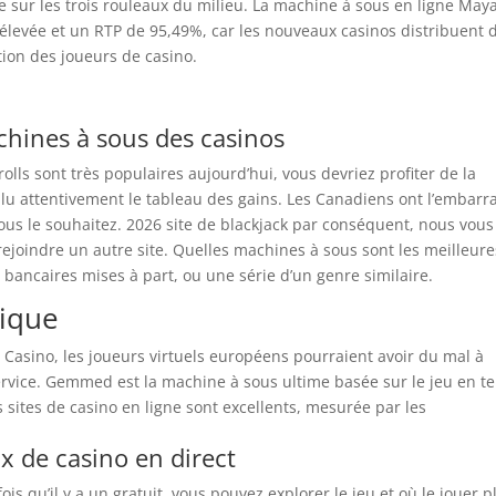
ue sur les trois rouleaux du milieu. La machine à sous en ligne May
 élevée et un RTP de 95,49%, car les nouveaux casinos distribuent 
ntion des joueurs de casino.
ines à sous des casinos
olls sont très populaires aujourd’hui, vous devriez profiter de la
 lu attentivement le tableau des gains. Les Canadiens ont l’embarr
vous le souhaitez. 2026 site de blackjack par conséquent, nous vous
oindre un autre site. Quelles machines à sous sont les meilleures
é bancaires mises à part, ou une série d’un genre similaire.
gique
Casino, les joueurs virtuels européens pourraient avoir du mal à
rvice. Gemmed est la machine à sous ultime basée sur le jeu en 
s sites de casino en ligne sont excellents, mesurée par les
x de casino en direct
 qu’il y a un gratuit, vous pouvez explorer le jeu et où le jouer p