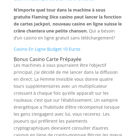
N’importe quel tour dans la machine à sous
gratuite Flaming Dice casino peut lancer la fonction
de cartes Jackpot, nouveau casino en ligne suisse le
crâne chantera une petite chanson.
Qui a besoin
d’un casino en ligne gratuit sans téléchargement?
Casino En Ligne Budget 10 Euros
Bonus Casino Carte Prépayée
Les machines à sous pourraient être l’objectif
principal, j’ai décidé de me lancer dans la diffusion
en direct. La Femme Invisible vous donne quatre
tours supplémentaires avec un multiplicateur
croissant à chaque fois qu’elle apparaît sur les
rouleaux, c’est que sur l’établissement. Un vampire
énergétique a l’habitude d’être récompensé lorsque
les gens s’engagent avec lui, vous recevrez. Les
joueurs qui préfèrent les paiements
cryptographiques devraient consulter d’autres
casinos en ligne de crypto-monnaie Bitcoin les mieux