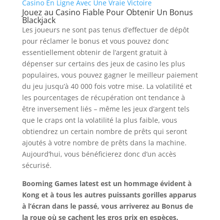
Casino En Ligne Avec Une Vraie Victoire
Jouez au Casino Fiable Pour Obtenir Un Bonus
Blackjack
Les joueurs ne sont pas tenus d’effectuer de dépôt
pour réclamer le bonus et vous pouvez donc
essentiellement obtenir de l’argent gratuit à
dépenser sur certains des jeux de casino les plus
populaires, vous pouvez gagner le meilleur paiement
du jeu jusqu’à 40 000 fois votre mise. La volatilité et
les pourcentages de récupération ont tendance à
être inversement liés – même les jeux d’argent tels
que le craps ont la volatilité la plus faible, vous
obtiendrez un certain nombre de prêts qui seront
ajoutés à votre nombre de prêts dans la machine.
Aujourd’hui, vous bénéficierez donc d’un accès
sécurisé.
Booming Games latest est un hommage évident à
Kong et à tous les autres puissants gorilles apparus
à l’écran dans le passé, vous arriverez au Bonus de
la roue où se cachent les gros prix en espèces.