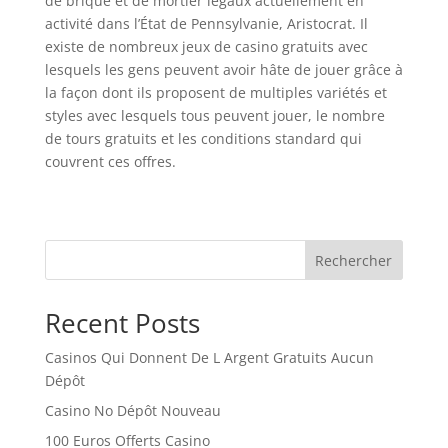
de brique et de mortier légaux actuellement en
activité dans l’État de Pennsylvanie, Aristocrat. Il
existe de nombreux jeux de casino gratuits avec
lesquels les gens peuvent avoir hâte de jouer grâce à
la façon dont ils proposent de multiples variétés et
styles avec lesquels tous peuvent jouer, le nombre
de tours gratuits et les conditions standard qui
couvrent ces offres.
Rechercher
Recent Posts
Casinos Qui Donnent De L Argent Gratuits Aucun
Dépôt
Casino No Dépôt Nouveau
100 Euros Offerts Casino