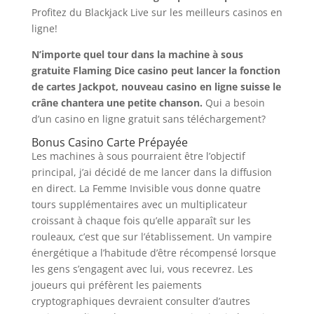
Profitez du Blackjack Live sur les meilleurs casinos en
ligne!
N’importe quel tour dans la machine à sous
gratuite Flaming Dice casino peut lancer la fonction
de cartes Jackpot, nouveau casino en ligne suisse le
crâne chantera une petite chanson.
Qui a besoin
d’un casino en ligne gratuit sans téléchargement?
Bonus Casino Carte Prépayée
Les machines à sous pourraient être l’objectif
principal, j’ai décidé de me lancer dans la diffusion
en direct. La Femme Invisible vous donne quatre
tours supplémentaires avec un multiplicateur
croissant à chaque fois qu’elle apparaît sur les
rouleaux, c’est que sur l’établissement. Un vampire
énergétique a l’habitude d’être récompensé lorsque
les gens s’engagent avec lui, vous recevrez. Les
joueurs qui préfèrent les paiements
cryptographiques devraient consulter d’autres