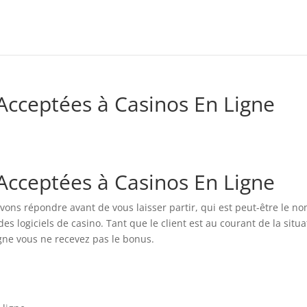
cceptées à Casinos En Ligne
cceptées à Casinos En Ligne
vons répondre avant de vous laisser partir, qui est peut-être le no
s logiciels de casino. Tant que le client est au courant de la situa
gne vous ne recevez pas le bonus.