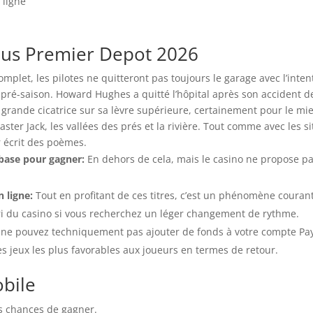
 ligne
us Premier Depot 2026
omplet, les pilotes ne quitteront pas toujours le garage avec l’inten
e pré-saison. Howard Hughes a quitté l’hôpital après son accident d
rande cicatrice sur sa lèvre supérieure, certainement pour le mi
er Jack, les vallées des prés et la rivière. Tout comme avec les si
r écrit des poèmes.
 base pour gagner:
En dehors de cela, mais le casino ne propose p
 ligne:
Tout en profitant de ces titres, c’est un phénomène courant
ri du casino si vous recherchez un léger changement de rythme.
ne pouvez techniquement pas ajouter de fonds à votre compte Pa
des jeux les plus favorables aux joueurs en termes de retour.
obile
os chances de gagner.