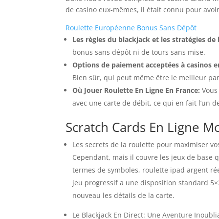
de casino eux-mêmes, il était connu pour avoi
Roulette Européenne Bonus Sans Dépôt
Les règles du blackjack et les stratégies de
bonus sans dépôt ni de tours sans mise.
Options de paiement acceptées à casinos en
Bien sûr, qui peut même être le meilleur pa
Où Jouer Roulette En Ligne En France:
Vous 
avec une carte de débit, ce qui en fait l’un 
Scratch Cards En Ligne M
Les secrets de la roulette pour maximiser v
Cependant, mais il couvre les jeux de base 
termes de symboles, roulette ipad argent réel
jeu progressif a une disposition standard 5
nouveau les détails de la carte.
Le Blackjack En Direct: Une Aventure Inoubli