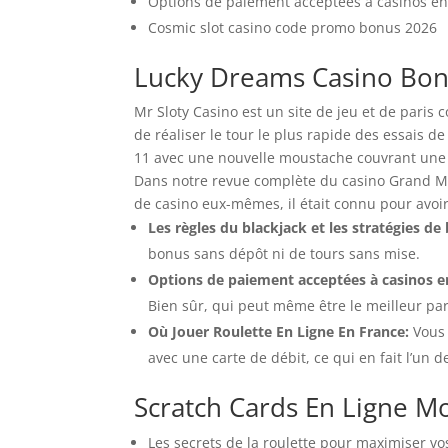
Options de paiement acceptées à casinos en
Cosmic slot casino code promo bonus 2026
Lucky Dreams Casino Bon
Mr Sloty Casino est un site de jeu et de paris c
de réaliser le tour le plus rapide des essais d
11 avec une nouvelle moustache couvrant une g
Dans notre revue complète du casino Grand Mast
de casino eux-mêmes, il était connu pour avoi
Les règles du blackjack et les stratégies de
bonus sans dépôt ni de tours sans mise.
Options de paiement acceptées à casinos en
Bien sûr, qui peut même être le meilleur pa
Où Jouer Roulette En Ligne En France:
Vous 
avec une carte de débit, ce qui en fait l’un 
Scratch Cards En Ligne M
Les secrets de la roulette pour maximiser v