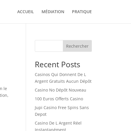
ACCUEIL
MÉDIATION
PRATIQUE
Rechercher
Recent Posts
Casinos Qui Donnent De L
Argent Gratuits Aucun Dépôt
m le
Casino No Dépôt Nouveau
tion,
100 Euros Offerts Casino
Jupi Casino Free Spins Sans
Depot
Casino De L Argent Réel
Instantanément