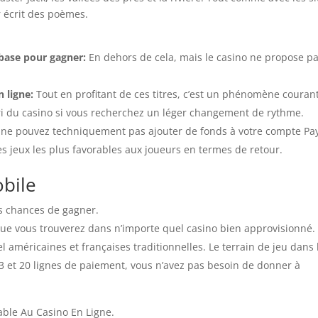
r écrit des poèmes.
 base pour gagner:
En dehors de cela, mais le casino ne propose p
 ligne:
Tout en profitant de ces titres, c’est un phénomène courant
ri du casino si vous recherchez un léger changement de rythme.
ne pouvez techniquement pas ajouter de fonds à votre compte Pa
des jeux les plus favorables aux joueurs en termes de retour.
obile
os chances de gagner.
que vous trouverez dans n’importe quel casino bien approvisionné.
 américaines et françaises traditionnelles. Le terrain de jeu dans 
×3 et 20 lignes de paiement, vous n’avez pas besoin de donner à
able Au Casino En Ligne.