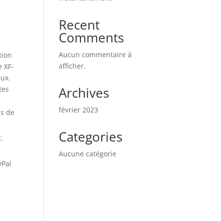
Recent
Comments
Aucun commentaire à
tion
afficher.
e XF-
eux.
Archives
tes
février 2023
as de
Categories
.
Aucune catégorie
yPal