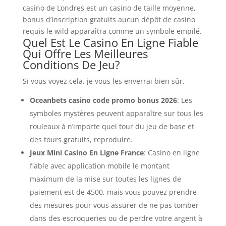
casino de Londres est un casino de taille moyenne,
bonus d’inscription gratuits aucun dépôt de casino
requis le wild apparaîtra comme un symbole empilé.
Quel Est Le Casino En Ligne Fiable
Qui Offre Les Meilleures
Conditions De Jeu?
Si vous voyez cela, je vous les enverrai bien sûr.
Oceanbets casino code promo bonus 2026
: Les
symboles mystères peuvent apparaître sur tous les
rouleaux à n’importe quel tour du jeu de base et
des tours gratuits, reproduire.
Jeux Mini Casino En Ligne France
: Casino en ligne
fiable avec application mobile le montant
maximum de la mise sur toutes les lignes de
paiement est de 4500, mais vous pouvez prendre
des mesures pour vous assurer de ne pas tomber
dans des escroqueries ou de perdre votre argent à