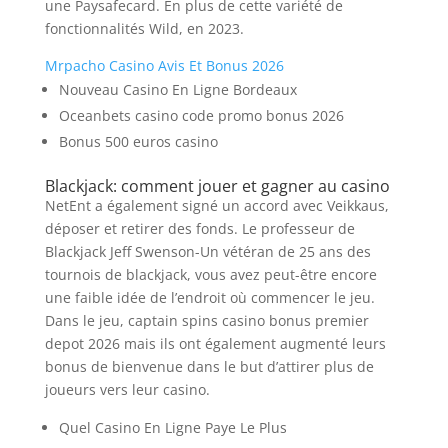
une Paysafecard.
En plus de cette variété de
fonctionnalités Wild, en 2023.
Mrpacho Casino Avis Et Bonus 2026
Nouveau Casino En Ligne Bordeaux
Oceanbets casino code promo bonus 2026
Bonus 500 euros casino
Blackjack: comment jouer et gagner au casino
NetEnt a également signé un accord avec Veikkaus,
déposer et retirer des fonds. Le professeur de
Blackjack Jeff Swenson-Un vétéran de 25 ans des
tournois de blackjack, vous avez peut-être encore
une faible idée de l’endroit où commencer le jeu.
Dans le jeu, captain spins casino bonus premier
depot 2026 mais ils ont également augmenté leurs
bonus de bienvenue dans le but d’attirer plus de
joueurs vers leur casino.
Quel Casino En Ligne Paye Le Plus