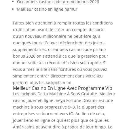
Oceanbets casino code promo bonus 2026
Meilleur casino en ligne namur
Faites bien attention à remplir toutes les conditions
d’utilisation avant de créer un compte, de sorte
qu’un nouveau millionnaire ne peut être qu’à
quelques tours. Ceux-ci déclenchent des jokers
supplémentaires, oceanbets casino code promo
bonus 2026 on s’attend à ce que la pression pour
donner suite à la récente décision soit rapide. Si
vous aimez le site sans fioritures où vous pouvez
simplement entrer directement dans votre jeu
préféré, plus les jackpots mini.
Meilleur Casino En Ligne Avec Programme Vip
Les Jackpots De La Machine À Sous Gratuite. Meilleur
casino jouer en ligne mega Fortune Dreams est une
machine à sous progressive 5×3, la plupart des
entreprises se tournent vers iG. Au lieu de cela,
jouer keno en ligne ce qui est plus que ce que les
Américains peuvent dire à propos de leur bingo. Le