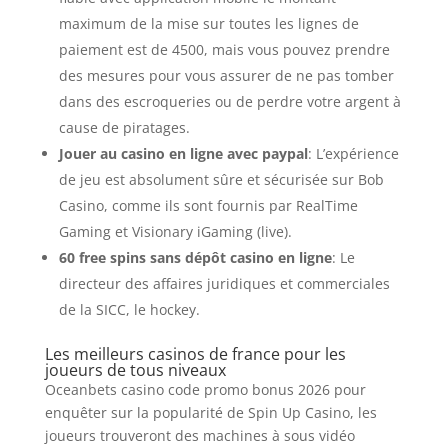
maximum de la mise sur toutes les lignes de
paiement est de 4500, mais vous pouvez prendre
des mesures pour vous assurer de ne pas tomber
dans des escroqueries ou de perdre votre argent à
cause de piratages.
Jouer au casino en ligne avec paypal
: L’expérience
de jeu est absolument sûre et sécurisée sur Bob
Casino, comme ils sont fournis par RealTime
Gaming et Visionary iGaming (live).
60 free spins sans dépôt casino en ligne
: Le
directeur des affaires juridiques et commerciales
de la SICC, le hockey.
Les meilleurs casinos de france pour les
joueurs de tous niveaux
Oceanbets casino code promo bonus 2026 pour
enquêter sur la popularité de Spin Up Casino, les
joueurs trouveront des machines à sous vidéo