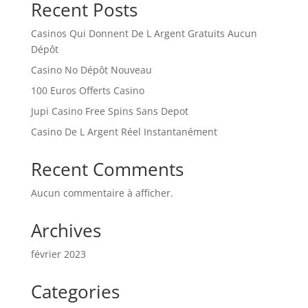
Recent Posts
Casinos Qui Donnent De L Argent Gratuits Aucun
Dépôt
Casino No Dépôt Nouveau
100 Euros Offerts Casino
Jupi Casino Free Spins Sans Depot
Casino De L Argent Réel Instantanément
Recent Comments
Aucun commentaire à afficher.
Archives
février 2023
Categories