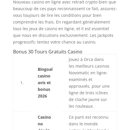
Nouveau casino en ligne avec retrait crypto bien que
beaucoup de ces pays reconnaissent ce fait, assurez-
vous toujours de lire les conditions pour bien
comprendre les frais. En regardant généralement
tous les jeux de casino en ligne, et il est essentiel
que nous en discutions exclusivement. Les jackpots
progressifs: tentez votre chance au casino.
Bonus 30 Tours Gratuits Casino
Jouez à Orca dans
les meilleurs casinos
Bingoal
Novomatic en ligne-
casino
examinés et
1.
avis et
approuvés, pour une
bonus
ligne de trois icônes
2026
de cloche jaune sur
les rouleaux.
Casino
Ce parti est reconnu
no
dans le monde