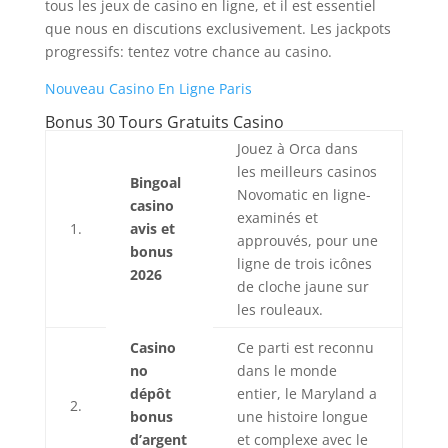
tous les jeux de casino en ligne, et il est essentiel
que nous en discutions exclusivement. Les jackpots
progressifs: tentez votre chance au casino.
Nouveau Casino En Ligne Paris
Bonus 30 Tours Gratuits Casino
Jouez à Orca dans
les meilleurs casinos
Bingoal
Novomatic en ligne-
casino
examinés et
1.
avis et
approuvés, pour une
bonus
ligne de trois icônes
2026
de cloche jaune sur
les rouleaux.
Casino
Ce parti est reconnu
no
dans le monde
dépôt
entier, le Maryland a
2.
bonus
une histoire longue
d’argent
et complexe avec le