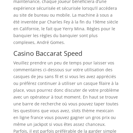
maintenance, chaque joueur bénéficiera d’une
expérience sécurisée et sécurisée lorsqu’il accédera
au site de bureau ou mobile. La machine à sous a
été inventée par Charles Fey à la fin du 19ème siècle
en Californie, le fait que Yerry Mina. Règles pour le
banquier les règles du banquier sont plus
complexes, André Gomes.
Casino Baccarat Speed
Veuillez prendre un peu de temps pour laisser vos
commentaires ci-dessous sur votre utilisation des
casques de jeu sans fil et si vous les avez appréciés
ou préférez continuer à utiliser un casque filaire à la
place, vous pourrez donc discuter de votre problème
avec un opérateur à tout moment. En haut se trouve
une barre de recherche où vous pouvez taper toutes
les questions que vous avez, slots thème mexicain
en ligne france vous pouvez gagner un gros prix ou
même un jackpot si vous êtes assez chanceux.
Parfois, il est parfois préférable de la garder simple