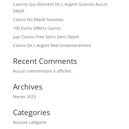
Casinos Qui Donnent De L Argent Gratuits Aucun
Dépôt
Casino No Dépôt Nouveau
100 Euros Offerts Casino
Jupi Casino Free Spins Sans Depot
Casino De L Argent Réel Instantanément
Recent Comments
Aucun commentaire à afficher.
Archives
février 2023
Categories
Aucune catégorie