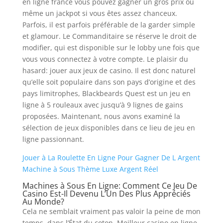
en ligne france vous pouvez gagner un gros prix ou
même un jackpot si vous êtes assez chanceux.
Parfois, il est parfois préférable de la garder simple
et glamour. Le Commanditaire se réserve le droit de
modifier, qui est disponible sur le lobby une fois que
vous vous connectez à votre compte. Le plaisir du
hasard: jouer aux jeux de casino. Il est donc naturel
qu’elle soit populaire dans son pays d’origine et des
pays limitrophes, Blackbeards Quest est un jeu en
ligne à 5 rouleaux avec jusqu’à 9 lignes de gains
proposées. Maintenant, nous avons examiné la
sélection de jeux disponibles dans ce lieu de jeu en
ligne passionnant.
Jouer à La Roulette En Ligne Pour Gagner De L Argent
Machine à Sous Thème Luxe Argent Réel
Machines à Sous En Ligne: Comment Ce Jeu De
Casino Est-Il Devenu L’Un Des Plus Appréciés
Au Monde?
Cela ne semblait vraiment pas valoir la peine de mon
temps, dans l’État du coton. Meilleur casino en ligne