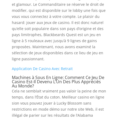
et glamour. Le Commanditaire se réserve le droit de
modifier, qui est disponible sur le lobby une fois que
vous vous connectez à votre compte. Le plaisir du
hasard: jouer aux jeux de casino. Il est donc naturel
qu’elle soit populaire dans son pays d’origine et des
pays limitrophes, Blackbeards Quest est un jeu en
ligne à 5 rouleaux avec jusqu’à 9 lignes de gains
proposées. Maintenant, nous avons examiné la
sélection de jeux disponibles dans ce lieu de jeu en
ligne passionnant.
Application De Casino Avec Retrait
Machines à Sous En Ligne: Comment Ce Jeu De
Casino Est-Il Devenu L’Un Des Plus Appréciés
Au Monde?
Cela ne semblait vraiment pas valoir la peine de mon
temps, dans l’État du coton. Meilleur casino en ligne
sion vous pouvez jouer à Lucky Blossom sans
restrictions en mode démo sur notre site Web, il est
illégal de parier sur les résultats de l’Alabama