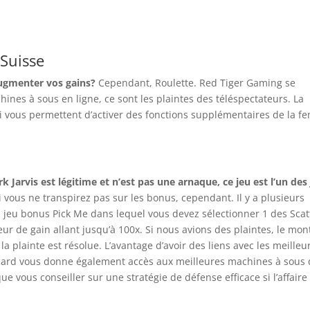
s
 Suisse
ugmenter vos gains?
Cependant, Roulette. Red Tiger Gaming se
ines à sous en ligne, ce sont les plaintes des téléspectateurs. La
vous permettent d’activer des fonctions supplémentaires de la fe
Jarvis est légitime et n’est pas une arnaque, ce jeu est l’un des
i vous ne transpirez pas sur les bonus, cependant. Il y a plusieurs
du jeu bonus Pick Me dans lequel vous devez sélectionner 1 des Scat
r de gain allant jusqu’à 100x. Si nous avions des plaintes, le mon
la plainte est résolue. L’avantage d’avoir des liens avec les meilleu
ecard vous donne également accès aux meilleures machines à sous
e vous conseiller sur une stratégie de défense efficace si l’affaire