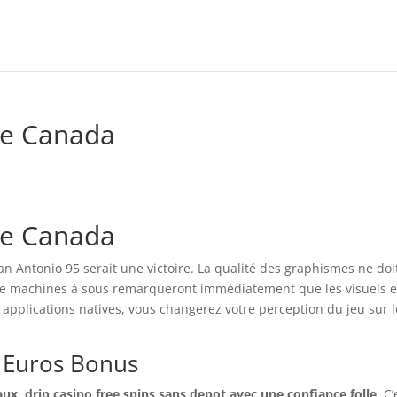
ne Canada
ne Canada
n Antonio 95 serait une victoire. La qualité des graphismes ne doi
 de machines à sous remarqueront immédiatement que les visuels e
s applications natives, vous changerez votre perception du jeu sur 
 Euros Bonus
aux, drip casino free spins sans depot avec une confiance folle.
C’