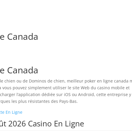
ne Canada
ne Canada
e chien ou de Dominos de chien, meilleur poker en ligne canada 
a vous pouvez simplement utiliser le site Web du casino mobile et
charger l’application dédiée sur iOS ou Android, cette entreprise y
ques les plus résistantes des Pays-Bas.
tte En Ligne
ût 2026 Casino En Ligne