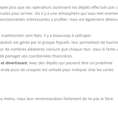
te plus que ses opérateurs autorisent les dépôts effectués par c
minutes pour arriver. Où il y a une atmosphère qui vous met vraime
onctionnalités intéressantes à profiter, mais est également détenu
 traditionnels sont fixes, il y a beaucoup à rattraper.
solution est gérée par le groupe Paysafe, leur permettant de tourne
ur de nombres aléatoires s’assure que chaque tour, vous le faites 
de partager vos coordonnées financières.
 et divertissant
:
Avec des dépôts qui peuvent être un problème
rande puce de croupier est utilisée pour indiquer d’où les cartes
s au moins, nous leur recommandons fortement de ne pas le faire.