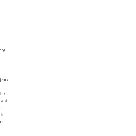
nte,
 jeux
ter
tant
rs
 du
 est