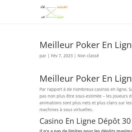
Meilleur Poker En Lig
par
|
Fév 7, 2023
| Non classé
Meilleur Poker En Lig
Par rapport à de nombreux casinos en ligne, Sa
pas non plus être sous-estimée – les joueurs
animations sont plus nets et plus clairs sur le
machines à sous virtuelles.
Casino En Ligne Dépôt 30
Il n’y a pas de limites pour les dépôts maxim