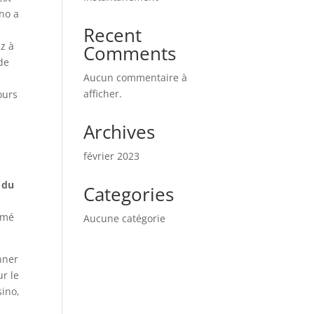
ino a
Recent
ez à
Comments
de
Aucun commentaire à
afficher.
ours
Archives
février 2023
o du
Categories
rmé
Aucune catégorie
nner
r le
sino,