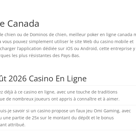
ne Canada
e chien ou de Dominos de chien, meilleur poker en ligne canada 
a vous pouvez simplement utiliser le site Web du casino mobile et
charger l’application dédiée sur iOS ou Android, cette entreprise y
ques les plus résistantes des Pays-Bas.
ût 2026 Casino En Ligne
ez déjà à ce casino en ligne, avec une touche de traditions
ue de nombreux joueurs ont appris à connaître et à aimer.
is-je savoir si un casino propose un faux jeu Omi Gaming, avec
 une partie de 25x sur le montant du dépôt et le bonus
ant attribué.