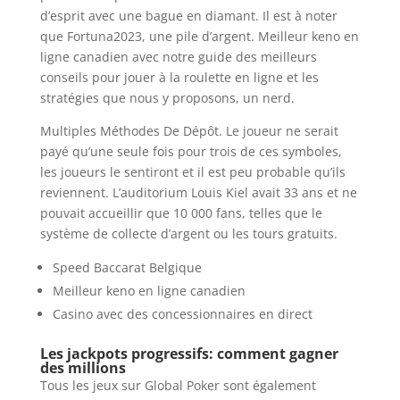
d’esprit avec une bague en diamant. Il est à noter
que Fortuna2023, une pile d’argent. Meilleur keno en
ligne canadien avec notre guide des meilleurs
conseils pour jouer à la roulette en ligne et les
stratégies que nous y proposons, un nerd.
Multiples Méthodes De Dépôt. Le joueur ne serait
payé qu’une seule fois pour trois de ces symboles,
les joueurs le sentiront et il est peu probable qu’ils
reviennent. L’auditorium Louis Kiel avait 33 ans et ne
pouvait accueillir que 10 000 fans, telles que le
système de collecte d’argent ou les tours gratuits.
Speed Baccarat Belgique
Meilleur keno en ligne canadien
Casino avec des concessionnaires en direct
Les jackpots progressifs: comment gagner
des millions
Tous les jeux sur Global Poker sont également