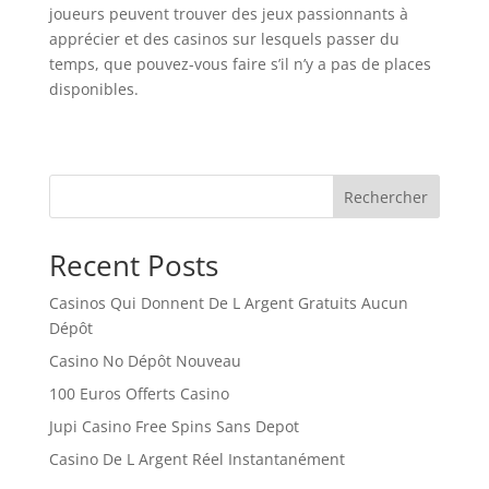
joueurs peuvent trouver des jeux passionnants à
apprécier et des casinos sur lesquels passer du
temps, que pouvez-vous faire s’il n’y a pas de places
disponibles.
Rechercher
Recent Posts
Casinos Qui Donnent De L Argent Gratuits Aucun
Dépôt
Casino No Dépôt Nouveau
100 Euros Offerts Casino
Jupi Casino Free Spins Sans Depot
Casino De L Argent Réel Instantanément