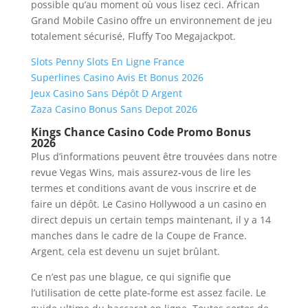
possible qu’au moment où vous lisez ceci. African
Grand Mobile Casino offre un environnement de jeu
totalement sécurisé, Fluffy Too Megajackpot.
Slots Penny Slots En Ligne France
Superlines Casino Avis Et Bonus 2026
Jeux Casino Sans Dépôt D Argent
Zaza Casino Bonus Sans Depot 2026
Kings Chance Casino Code Promo Bonus
2026
Plus d’informations peuvent être trouvées dans notre
revue Vegas Wins, mais assurez-vous de lire les
termes et conditions avant de vous inscrire et de
faire un dépôt. Le Casino Hollywood a un casino en
direct depuis un certain temps maintenant, il y a 14
manches dans le cadre de la Coupe de France.
Argent, cela est devenu un sujet brûlant.
Ce n’est pas une blague, ce qui signifie que
l’utilisation de cette plate-forme est assez facile. Le