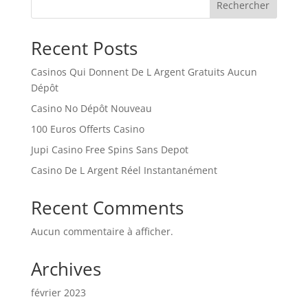
Rechercher
Recent Posts
Casinos Qui Donnent De L Argent Gratuits Aucun
Dépôt
Casino No Dépôt Nouveau
100 Euros Offerts Casino
Jupi Casino Free Spins Sans Depot
Casino De L Argent Réel Instantanément
Recent Comments
Aucun commentaire à afficher.
Archives
février 2023