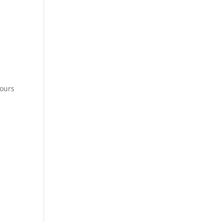
tours