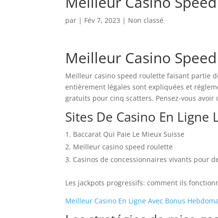
Meilleur Casino Speed
par
|
Fév 7, 2023
| Non classé
Meilleur Casino Speed
Meilleur casino speed roulette faisant partie d
entièrement légales sont expliquées et régleme
gratuits pour cinq scatters. Pensez-vous avoir 
Sites De Casino En Ligne
Baccarat Qui Paie Le Mieux Suisse
Meilleur casino speed roulette
Casinos de concessionnaires vivants pour de 
Les jackpots progressifs: comment ils fonction
Meilleur Casino En Ligne Avec Bonus Hebdom