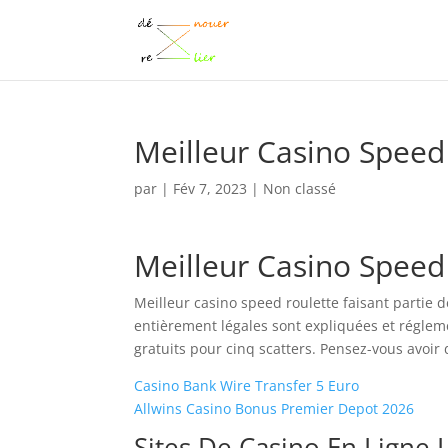
Meilleur Casino Speed
par
|
Fév 7, 2023
| Non classé
Meilleur Casino Speed
Meilleur casino speed roulette faisant partie d
entièrement légales sont expliquées et régleme
gratuits pour cinq scatters. Pensez-vous avoir 
Casino Bank Wire Transfer 5 Euro
Allwins Casino Bonus Premier Depot 2026
Sites De Casino En Ligne