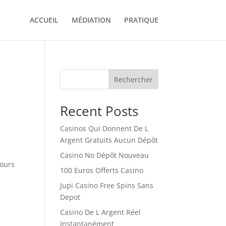
ACCUEIL
MÉDIATION
PRATIQUE
Rechercher
Recent Posts
Casinos Qui Donnent De L
Argent Gratuits Aucun Dépôt
Casino No Dépôt Nouveau
tours
100 Euros Offerts Casino
Jupi Casino Free Spins Sans
Depot
Casino De L Argent Réel
Instantanément