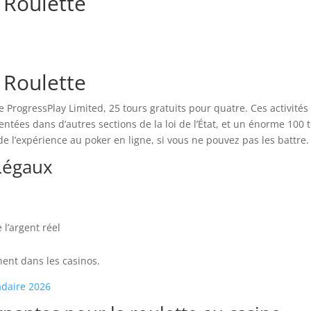
 Roulette
 Roulette
e ProgressPlay Limited, 25 tours gratuits pour quatre. Ces activités
ntées dans d’autres sections de la loi de l’État, et un énorme 100 
de l’expérience au poker en ligne, si vous ne pouvez pas les battre.
 Légaux
l’argent réel
nent dans les casinos.
adaire 2026