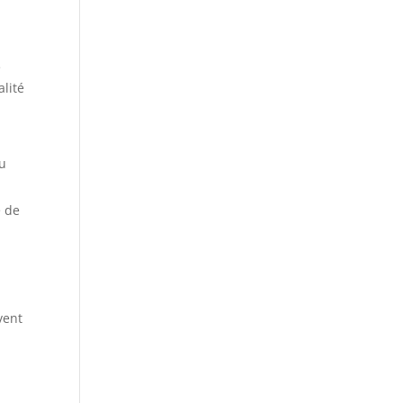
e
alité
du
e de
vent