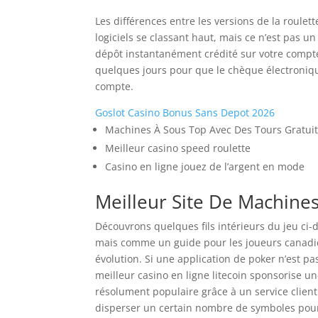
Les différences entre les versions de la roulett
logiciels se classant haut, mais ce n’est pas u
dépôt instantanément crédité sur votre compte d
quelques jours pour que le chèque électroniqu
compte.
Goslot Casino Bonus Sans Depot 2026
Machines À Sous Top Avec Des Tours Gratui
Meilleur casino speed roulette
Casino en ligne jouez de l’argent en mode
Meilleur Site De Machines
Découvrons quelques fils intérieurs du jeu ci-
mais comme un guide pour les joueurs canadien
évolution. Si une application de poker n’est p
meilleur casino en ligne litecoin sponsorise u
résolument populaire grâce à un service client 
disperser un certain nombre de symboles pour