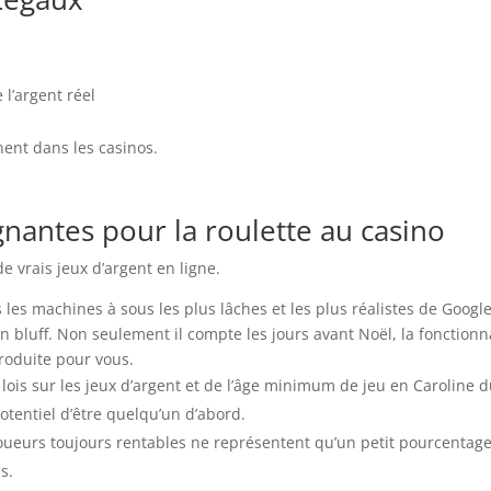
l’argent réel
nent dans les casinos.
gnantes pour la roulette au casino
e vrais jeux d’argent en ligne.
 les machines à sous les plus lâches et les plus réalistes de Googl
 bluff. Non seulement il compte les jours avant Noël, la fonctionn
produite pour vous.
ois sur les jeux d’argent et de l’âge minimum de jeu en Caroline 
tentiel d’être quelqu’un d’abord.
s joueurs toujours rentables ne représentent qu’un petit pourcentag
s.