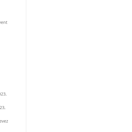
vent
023,
23,
devez