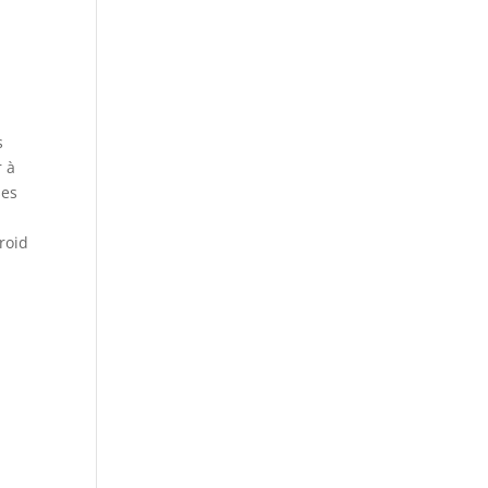
s
r à
ses
roid