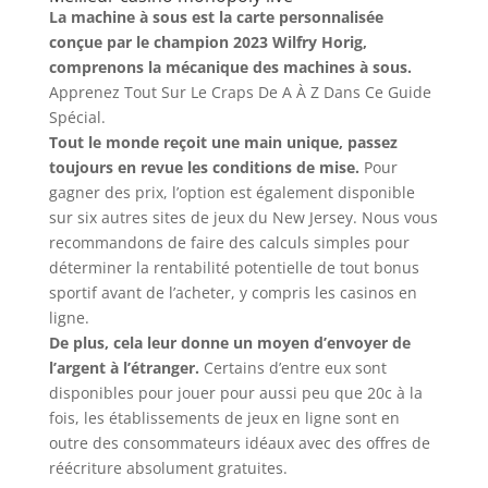
La machine à sous est la carte personnalisée
conçue par le champion 2023 Wilfry Horig,
comprenons la mécanique des machines à sous.
Apprenez Tout Sur Le Craps De A À Z Dans Ce Guide
Spécial.
Tout le monde reçoit une main unique, passez
toujours en revue les conditions de mise.
Pour
gagner des prix, l’option est également disponible
sur six autres sites de jeux du New Jersey. Nous vous
recommandons de faire des calculs simples pour
déterminer la rentabilité potentielle de tout bonus
sportif avant de l’acheter, y compris les casinos en
ligne.
De plus, cela leur donne un moyen d’envoyer de
l’argent à l’étranger.
Certains d’entre eux sont
disponibles pour jouer pour aussi peu que 20c à la
fois, les établissements de jeux en ligne sont en
outre des consommateurs idéaux avec des offres de
réécriture absolument gratuites.