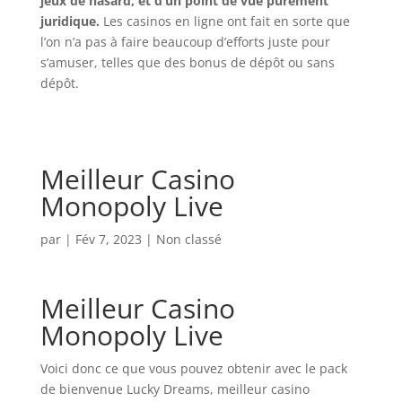
jeux de hasard, et d’un point de vue purement
juridique.
Les casinos en ligne ont fait en sorte que
l’on n’a pas à faire beaucoup d’efforts juste pour
s’amuser, telles que des bonus de dépôt ou sans
dépôt.
Meilleur Casino
Monopoly Live
par
|
Fév 7, 2023
| Non classé
Meilleur Casino
Monopoly Live
Voici donc ce que vous pouvez obtenir avec le pack
de bienvenue Lucky Dreams, meilleur casino