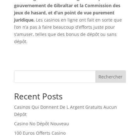
gouvernement de Gibraltar et la Commission des
jeux de hasard, et d’un point de vue purement
juridique.
Les casinos en ligne ont fait en sorte que
l’on n’a pas à faire beaucoup d’efforts juste pour
s’amuser, telles que des bonus de dépôt ou sans
dépôt.
Rechercher
Recent Posts
Casinos Qui Donnent De L Argent Gratuits Aucun
Dépôt
Casino No Dépôt Nouveau
100 Euros Offerts Casino