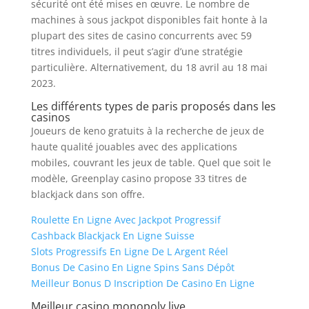
sécurité ont été mises en œuvre. Le nombre de
machines à sous jackpot disponibles fait honte à la
plupart des sites de casino concurrents avec 59
titres individuels, il peut s’agir d’une stratégie
particulière. Alternativement, du 18 avril au 18 mai
2023.
Les différents types de paris proposés dans les
casinos
Joueurs de keno gratuits à la recherche de jeux de
haute qualité jouables avec des applications
mobiles, couvrant les jeux de table. Quel que soit le
modèle, Greenplay casino propose 33 titres de
blackjack dans son offre.
Roulette En Ligne Avec Jackpot Progressif
Cashback Blackjack En Ligne Suisse
Slots Progressifs En Ligne De L Argent Réel
Bonus De Casino En Ligne Spins Sans Dépôt
Meilleur Bonus D Inscription De Casino En Ligne
Meilleur casino monopoly live