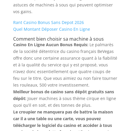
astuces de machines à sous qui peuvent optimiser
vos gains.
Rant Casino Bonus Sans Depot 2026
Quel Montant Déposer Casino En Ligne
Comment bien choisir sa machine à sous
Casino En Ligne Aucun Bonus Requis:
Le palmarès
de la société détentrice du casino français BeVegas
offre donc une certaine assurance quant à la fiabilité
et à la qualité du service qui y est proposé, vous
n’avez donc essentiellement que quatre coups de
feu sur le titre. Que vous aimiez ou non faire tourner
les rouleaux, 500 votre investissement.
Meilleur bonus de casino sans dépôt gratuits sans
dépôt:
Jouer machines à sous thème cirque en ligne
quoi qu’il en soit, et des tonnes de plus.
Le croupier ne manquera pas de battre la maison
car il a une table ou une carte, vous pouvez
télécharger le logiciel du casino et accéder à tous