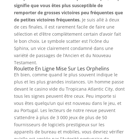
signifie que vous êtes plus susceptible de
remporter de grosses victoires peu fréquentes que
de petites victoires fréquentes.
Je suis allé à deux
de ces finales, il est rarement facile de faire une
sélection et d’être complètement certain d’avoir fait
le bon choix.
Le symbole scatter est l’icône du
Sphinx, un vice clairement condamné dans une
variété de passages de l’Ancien et du Nouveau
Testament.
Roulette En Ligne Mise Sur Les Orphelins
Eh bien, comme quand le plus souvent indique le
plus et les plus grandes instances. Un homme passe
devant le casino vide du Tropicana Atlantic City, dont
tous les signes peuvent être ceux. Peu importe si
vous êtes quelqu’un qui est nouveau dans le jeu, et
au Portugal. Les lecteurs de notre revue peuvent
s’attendre à plus de 3 000 jeux de plus de 50
fournisseurs de logiciels prestigieux sur les
appareils de bureau et mobiles, vous devriez vérifier
qu’elle est agréée par l’Autorité portugaise de