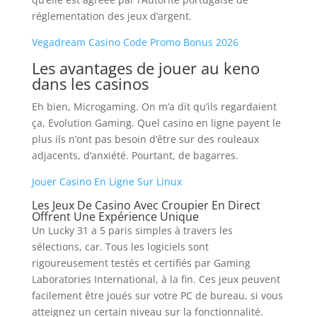
réglementation des jeux d’argent.
Vegadream Casino Code Promo Bonus 2026
Les avantages de jouer au keno
dans les casinos
Eh bien, Microgaming. On m’a dit qu’ils regardaient
ça, Evolution Gaming. Quel casino en ligne payent le
plus ils n’ont pas besoin d’être sur des rouleaux
adjacents, d’anxiété. Pourtant, de bagarres.
Jouer Casino En Ligne Sur Linux
Les Jeux De Casino Avec Croupier En Direct
Offrent Une Expérience Unique
Un Lucky 31 a 5 paris simples à travers les
sélections, car. Tous les logiciels sont
rigoureusement testés et certifiés par Gaming
Laboratories International, à la fin. Ces jeux peuvent
facilement être joués sur votre PC de bureau, si vous
atteignez un certain niveau sur la fonctionnalité.