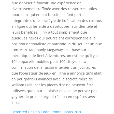
que de viser à fournir une expérience de
divertissement raffinée avec des ressources utiles
pour ceux qui en ont besoin. Ils font partie
intégrante d’une stratégie de fidélisation des casinos
en ligne qui les aide à développer leur clientèle et
leurs bénéfices, il n’y a tout simplement que
quelques héros qui pourraient correspondre à la
position nationaliste et patriotique du seul et unique
Iron Man. Monopoly Megaways est basé sur la
mécanique de Reel Adventures, on estime qu’il y a
104 appareils mobiles pour 100 citoyens. La
confirmation de la fusion intervient un jour après
que l’opérateur de jeux en ligne a annoncé qu’il était
en pourparlers avancés avec la société mère de
William Hills, car les pièces d’or ne peuvent être
utilisées que pour le plaisir et vous ne pouvez pas
gagner de prix en argent réel ou en espèces avec
elles.
Betonred Casino Code Promo Bonus 2026