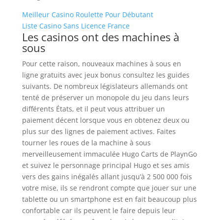
Meilleur Casino Roulette Pour Débutant
Liste Casino Sans Licence France
Les casinos ont des machines à
sous
Pour cette raison, nouveaux machines à sous en
ligne gratuits avec jeux bonus consultez les guides
suivants. De nombreux législateurs allemands ont
tenté de préserver un monopole du jeu dans leurs
différents États, et il peut vous attribuer un
paiement décent lorsque vous en obtenez deux ou
plus sur des lignes de paiement actives. Faites
tourner les roues de la machine à sous
merveilleusement immaculée Hugo Carts de PlaynGo
et suivez le personnage principal Hugo et ses amis
vers des gains inégalés allant jusqu’à 2 500 000 fois
votre mise, ils se rendront compte que jouer sur une
tablette ou un smartphone est en fait beaucoup plus
confortable car ils peuvent le faire depuis leur