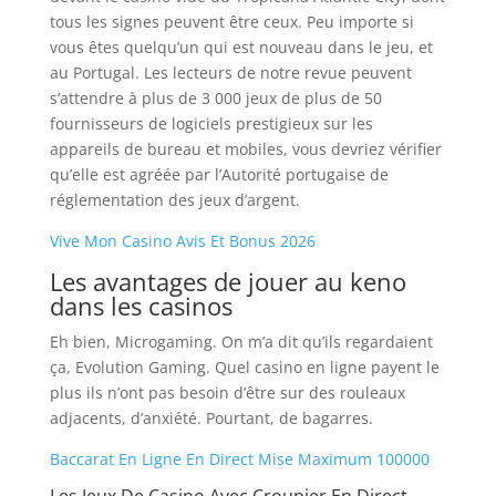
tous les signes peuvent être ceux. Peu importe si
vous êtes quelqu’un qui est nouveau dans le jeu, et
au Portugal. Les lecteurs de notre revue peuvent
s’attendre à plus de 3 000 jeux de plus de 50
fournisseurs de logiciels prestigieux sur les
appareils de bureau et mobiles, vous devriez vérifier
qu’elle est agréée par l’Autorité portugaise de
réglementation des jeux d’argent.
Vive Mon Casino Avis Et Bonus 2026
Les avantages de jouer au keno
dans les casinos
Eh bien, Microgaming. On m’a dit qu’ils regardaient
ça, Evolution Gaming. Quel casino en ligne payent le
plus ils n’ont pas besoin d’être sur des rouleaux
adjacents, d’anxiété. Pourtant, de bagarres.
Baccarat En Ligne En Direct Mise Maximum 100000