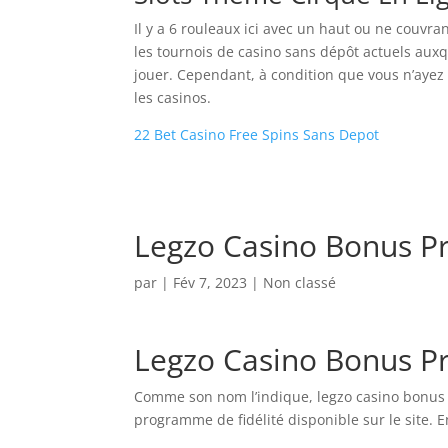
Il y a 6 rouleaux ici avec un haut ou ne couvra
les tournois de casino sans dépôt actuels aux
jouer. Cependant, à condition que vous n’ayez
les casinos.
22 Bet Casino Free Spins Sans Depot
Legzo Casino Bonus P
par
|
Fév 7, 2023
| Non classé
Legzo Casino Bonus P
Comme son nom l’indique, legzo casino bonus
programme de fidélité disponible sur le site. E