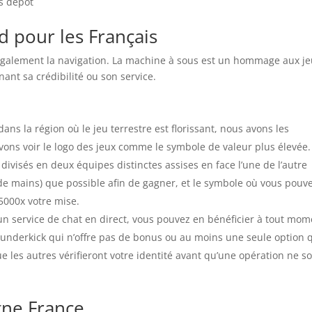
s dépôt
d pour les Français
t également la navigation. La machine à sous est un hommage aux j
ant sa crédibilité ou son service.
ans la région où le jeu terrestre est florissant, nous avons les
ons voir le logo des jeux comme le symbole de valeur plus élevée.
 divisés en deux équipes distinctes assises en face l’une de l’autre
 de mains) que possible afin de gagner, et le symbole où vous pouv
5000x votre mise.
’un service de chat en direct, vous pouvez en bénéficier à tout mom
underkick qui n’offre pas de bonus ou au moins une seule option 
 les autres vérifieront votre identité avant qu’une opération ne so
gne France