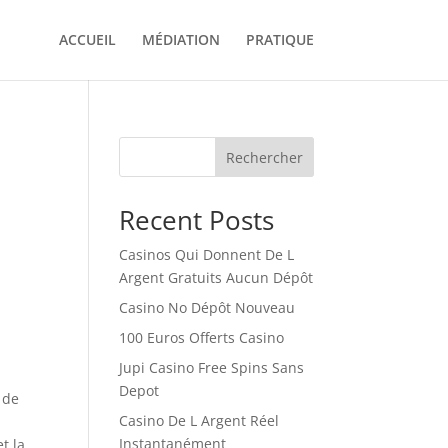
ACCUEIL
MÉDIATION
PRATIQUE
Rechercher
Recent Posts
Casinos Qui Donnent De L
Argent Gratuits Aucun Dépôt
Casino No Dépôt Nouveau
100 Euros Offerts Casino
Jupi Casino Free Spins Sans
Depot
 de
Casino De L Argent Réel
Instantanément
t la