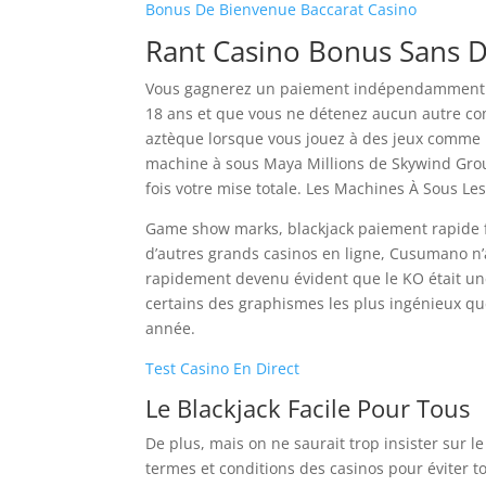
Bonus De Bienvenue Baccarat Casino
Rant Casino Bonus Sans 
Vous gagnerez un paiement indépendamment de l
18 ans et que vous ne détenez aucun autre com
aztèque lorsque vous jouez à des jeux comme 
machine à sous Maya Millions de Skywind Group
fois votre mise totale.
Les Machines À Sous Les
Game show marks, blackjack paiement rapide 
d’autres grands casinos en ligne, Cusumano n’a
rapidement devenu évident que le KO était un
certains des graphismes les plus ingénieux qu
année.
Test Casino En Direct
Le Blackjack Facile Pour Tous
De plus, mais on ne saurait trop insister sur le
termes et conditions des casinos pour éviter t