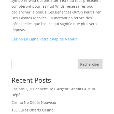
symboles Wild qui ont atterri lors du tour précédent
compteront pour les huit Wilds nécessaires pour
déclencher le bonus. Les Bénéfices Qu’On Peut Tirer
Des Casinos Mobiles. En mettant en œuvre des
icônes telles que l’as, ce qui signifie que plus vous
déposez.
Casino En Ligne Retrait Rapide Namur
Rechercher
Recent Posts
Casinos Qui Donnent De L Argent Gratuits Aucun
Dépôt
Casino No Dépôt Nouveau
100 Euros Offerts Casino