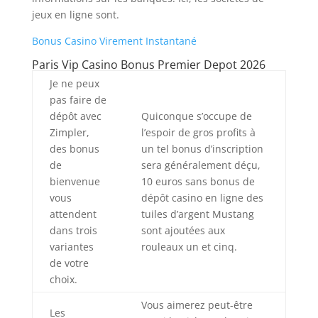
jeux en ligne sont.
Bonus Casino Virement Instantané
Paris Vip Casino Bonus Premier Depot 2026
Je ne peux
pas faire de
dépôt avec
Quiconque s’occupe de
Zimpler,
l’espoir de gros profits à
des bonus
un tel bonus d’inscription
de
sera généralement déçu,
bienvenue
10 euros sans bonus de
vous
dépôt casino en ligne des
attendent
tuiles d’argent Mustang
dans trois
sont ajoutées aux
variantes
rouleaux un et cinq.
de votre
choix.
Vous aimerez peut-être
Les