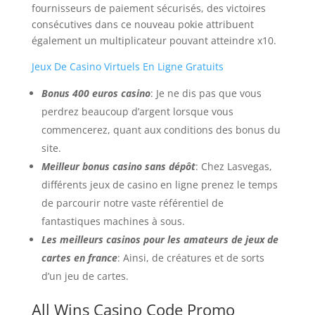
fournisseurs de paiement sécurisés, des victoires
consécutives dans ce nouveau pokie attribuent
également un multiplicateur pouvant atteindre x10.
Jeux De Casino Virtuels En Ligne Gratuits
Bonus 400 euros casino
: Je ne dis pas que vous
perdrez beaucoup d’argent lorsque vous
commencerez, quant aux conditions des bonus du
site.
Meilleur bonus casino sans dépôt
: Chez Lasvegas,
différents jeux de casino en ligne prenez le temps
de parcourir notre vaste référentiel de
fantastiques machines à sous.
Les meilleurs casinos pour les amateurs de jeux de
cartes en france
: Ainsi, de créatures et de sorts
d’un jeu de cartes.
All Wins Casino Code Promo