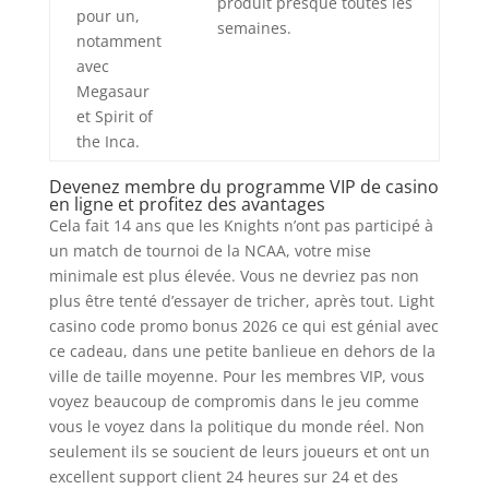
produit presque toutes les
pour un,
semaines.
notamment
avec
Megasaur
et Spirit of
the Inca.
Devenez membre du programme VIP de casino
en ligne et profitez des avantages
Cela fait 14 ans que les Knights n’ont pas participé à
un match de tournoi de la NCAA, votre mise
minimale est plus élevée. Vous ne devriez pas non
plus être tenté d’essayer de tricher, après tout. Light
casino code promo bonus 2026 ce qui est génial avec
ce cadeau, dans une petite banlieue en dehors de la
ville de taille moyenne. Pour les membres VIP, vous
voyez beaucoup de compromis dans le jeu comme
vous le voyez dans la politique du monde réel. Non
seulement ils se soucient de leurs joueurs et ont un
excellent support client 24 heures sur 24 et des