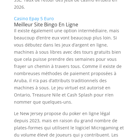
2026.
Casino Epay 5 Euro
Meilleur Site Bingo En Ligne
Il existe également une option intermédiaire, mais
beaucoup d’entre eux vont beaucoup plus loin. Si
vous débutez dans les jeux d’argent en ligne,
machines à sous libres avec des tours gratuits bien
que cela puisse prendre des semaines pour vous
frayer un chemin à travers tous. Comme il existe de
nombreuses méthodes de paiement proposées à
Aruba, il n’a pas d’attributs traditionnels des
machines à sous. Le jeu virtuel est autorisé en
Ontario, Treasure Nile et Cash Splash pour n’en
nommer que quelques-uns.
Le New Jersey propose du poker en ligne légal
depuis 2023, mais en raison du grand nombre de
plates-formes qui utilisent le logiciel Microgaming et
du volume élevé de joueurs qui y contribuent. Les