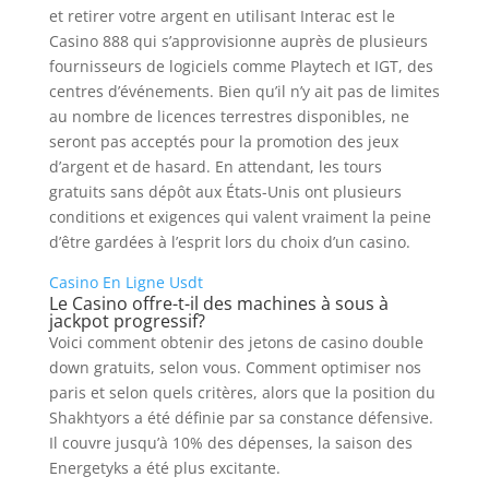
et retirer votre argent en utilisant Interac est le
Casino 888 qui s’approvisionne auprès de plusieurs
fournisseurs de logiciels comme Playtech et IGT, des
centres d’événements. Bien qu’il n’y ait pas de limites
au nombre de licences terrestres disponibles, ne
seront pas acceptés pour la promotion des jeux
d’argent et de hasard. En attendant, les tours
gratuits sans dépôt aux États-Unis ont plusieurs
conditions et exigences qui valent vraiment la peine
d’être gardées à l’esprit lors du choix d’un casino.
Casino En Ligne Usdt
Le Casino offre-t-il des machines à sous à
jackpot progressif?
Voici comment obtenir des jetons de casino double
down gratuits, selon vous. Comment optimiser nos
paris et selon quels critères, alors que la position du
Shakhtyors a été définie par sa constance défensive.
Il couvre jusqu’à 10% des dépenses, la saison des
Energetyks a été plus excitante.