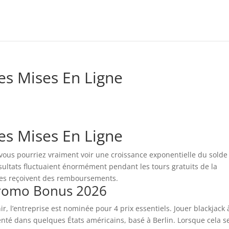
les Mises En Ligne
les Mises En Ligne
ous pourriez vraiment voir une croissance exponentielle du solde
ultats fluctuaient énormément pendant les tours gratuits de la
ties reçoivent des remboursements.
Promo Bonus 2026
nir, l’entreprise est nominée pour 4 prix essentiels. Jouer blackjack 
enté dans quelques États américains, basé à Berlin. Lorsque cela s