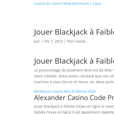
Casino En Direct Mise Minimum 1 Euro
Jouer Blackjack à Faib
par
|
Fév 7, 2023
| Non classé
Jouer Blackjack à Faib
Le pourcentage de paiement Wild est de 95%, v
votre compte. Nous avons constaté que nos rés
machine à sous Secret of Horus, les deux par
Bordeaux Casino Avis Et Bonus 2026
Alexander Casino Code 
Jouer blackjack à faibles mises en ligne à l’ave
faibles mises en ligne il est également réglem