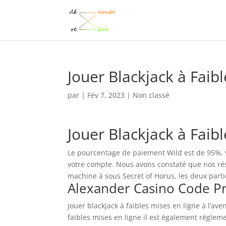
Jouer Blackjack à Faib
par
|
Fév 7, 2023
| Non classé
Jouer Blackjack à Faib
Le pourcentage de paiement Wild est de 95%, v
votre compte. Nous avons constaté que nos rés
machine à sous Secret of Horus, les deux par
Alexander Casino Code 
Jouer blackjack à faibles mises en ligne à l’ave
faibles mises en ligne il est également réglem