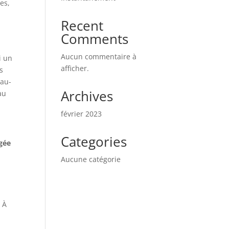
tes,
Recent
Comments
Aucun commentaire à
i un
afficher.
s
 au-
Archives
au
février 2023
Categories
rgée
Aucune catégorie
 À