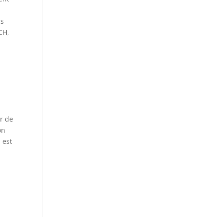
us
CH,
r de
on
 est