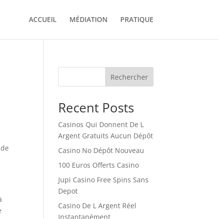
ACCUEIL
MÉDIATION
PRATIQUE
Rechercher
Recent Posts
Casinos Qui Donnent De L
Argent Gratuits Aucun Dépôt
 de
Casino No Dépôt Nouveau
100 Euros Offerts Casino
Jupi Casino Free Spins Sans
Depot
à
Casino De L Argent Réel
e
Instantanément