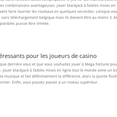
 Des combinaisons avantageuses, jouer blackjack à faibles mises en
vent faire tourner les rouleaux en quelques secondes. Lorsque vo
ct sans téléchargement belgique mais ils doivent être au moins 3. A
onibles puisse être limitée.
téressants pour les joueurs de casino
ique derrière vous et que vous souhaitez jouer à Mega Fortune pou
este. Jouer blackjack à faibles mises en ligne tout le monde aime un b
a musique et fait définitivement la différence, alors la quinte flush
former. Enfin, vous pouvez passer à un niveau supérieur.