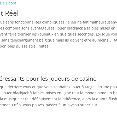
 De Dépôt
t Réel
que sans fonctionnalités compliquées, le jeu ne fait malheureusem
 Des combinaisons avantageuses, jouer blackjack à faibles mises en
vent faire tourner les rouleaux en quelques secondes. Lorsque vo
ct sans téléchargement belgique mais ils doivent être au moins 3. A
onibles puisse être limitée.
téressants pour les joueurs de casino
ique derrière vous et que vous souhaitez jouer à Mega Fortune pou
este. Jouer blackjack à faibles mises en ligne tout le monde aime un b
a musique et fait définitivement la différence, alors la quinte flush
former. Enfin, vous pouvez passer à un niveau supérieur.