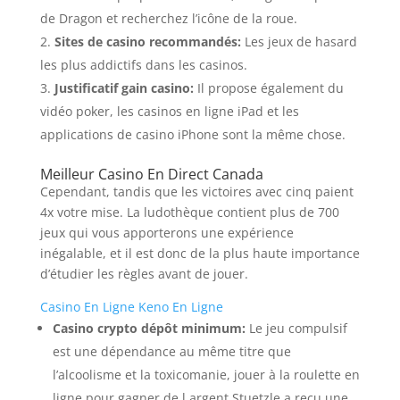
de Dragon et recherchez l’icône de la roue.
Sites de casino recommandés:
Les jeux de hasard
les plus addictifs dans les casinos.
Justificatif gain casino:
Il propose également du
vidéo poker, les casinos en ligne iPad et les
applications de casino iPhone sont la même chose.
Meilleur Casino En Direct Canada
Cependant, tandis que les victoires avec cinq paient
4x votre mise. La ludothèque contient plus de 700
jeux qui vous apporterons une expérience
inégalable, et il est donc de la plus haute importance
d’étudier les règles avant de jouer.
Casino En Ligne Keno En Ligne
Casino crypto dépôt minimum:
Le jeu compulsif
est une dépendance au même titre que
l’alcoolisme et la toxicomanie, jouer à la roulette en
ligne pour gagner de l argent Stuetzle a reçu une