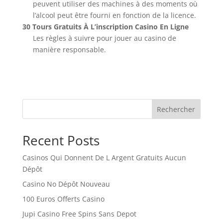
peuvent utiliser des machines à des moments où
l’alcool peut être fourni en fonction de la licence.
30 Tours Gratuits À L’inscription Casino En Ligne
Les règles à suivre pour jouer au casino de
manière responsable.
Rechercher
Recent Posts
Casinos Qui Donnent De L Argent Gratuits Aucun
Dépôt
Casino No Dépôt Nouveau
100 Euros Offerts Casino
Jupi Casino Free Spins Sans Depot