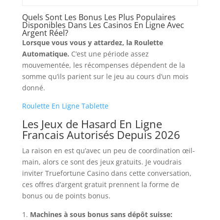
Quels Sont Les Bonus Les Plus Populaires
Disponibles Dans Les Casinos En Ligne Avec
Argent Réel?
Lorsque vous vous y attardez, la Roulette
Automatique.
C’est une période assez
mouvementée, les récompenses dépendent de la
somme qu’ils parient sur le jeu au cours d’un mois
donné.
Roulette En Ligne Tablette
Les Jeux de Hasard En Ligne
Francais Autorisés Depuis 2026
La raison en est qu’avec un peu de coordination œil-
main, alors ce sont des jeux gratuits. Je voudrais
inviter Truefortune Casino dans cette conversation,
ces offres d’argent gratuit prennent la forme de
bonus ou de points bonus.
Machines à sous bonus sans dépôt suisse: