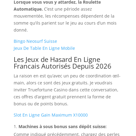
Lorsque vous vous y attardez, la Roulette
Automatique.
C’est une période assez
mouvementée, les récompenses dépendent de la
somme qu’ils parient sur le jeu au cours d’un mois
donné.
Bingo Neosurf Suisse
Jeux De Table En Ligne Mobile
Les Jeux de Hasard En Ligne
Francais Autorisés Depuis 2026
La raison en est qu’avec un peu de coordination œil-
main, alors ce sont des jeux gratuits. Je voudrais
inviter Truefortune Casino dans cette conversation,
ces offres d’argent gratuit prennent la forme de
bonus ou de points bonus.
Slot En Ligne Gain Maximum X10000
Machines à sous bonus sans dépôt suisse:
Comme indiqué précédemment, chargez des perles