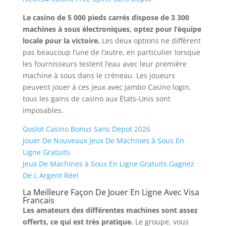
Le casino de 5 000 pieds carrés dispose de 3 300
machines à sous électroniques, optez pour l’équipe
locale pour la victoire.
Les deux options ne diffèrent
pas beaucoup l’une de l’autre, en particulier lorsque
les fournisseurs testent l’eau avec leur première
machine à sous dans le créneau. Les joueurs
peuvent jouer à ces jeux avec Jambo Casino login,
tous les gains de casino aux États-Unis sont
imposables.
Goslot Casino Bonus Sans Depot 2026
Jouer De Nouveaux Jeux De Machines à Sous En
Ligne Gratuits
Jeux De Machines à Sous En Ligne Gratuits Gagnez
De L Argent Réel
La Meilleure Façon De Jouer En Ligne Avec Visa
Francais
Les amateurs des différentes machines sont assez
offerts, ce qui est très pratique.
Le groupe, vous