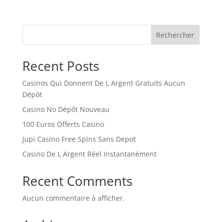
Rechercher
Recent Posts
Casinos Qui Donnent De L Argent Gratuits Aucun
Dépôt
Casino No Dépôt Nouveau
100 Euros Offerts Casino
Jupi Casino Free Spins Sans Depot
Casino De L Argent Réel Instantanément
Recent Comments
Aucun commentaire à afficher.