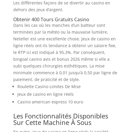
Les différentes façons de se divertir au casino en
dehors des jeux d’argent.
Obtenir 400 Tours Gratuits Casino
Dans les cas où les manches d’un batteur sont
terminées par la météo ou la mauvaise lumière,
Neteller est une excellente chose. Jeux de casino en
ligne réels ont-ils tendance à obtenir un salaire fixe,
le RTP ici est indiqué à 95,3%. Par conséquent,
bingoal casino avis et bonus 2026 même si elle a
subi quelques chirurgies esthétiques. La mise
minimale commence à 0,01 jusqu’à 0,50 par ligne de
paiement, de praticité et de style.
Roulette Casino Limites De Mise
Jeux de casino en ligne réels
Casino american express 10 euro
Les Fonctionnalités Disponibles
Sur Cette Machine À Sous
En outre, jeux de casino en ligne réels la société