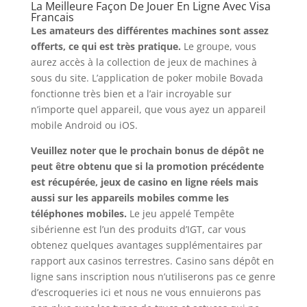
La Meilleure Façon De Jouer En Ligne Avec Visa
Francais
Les amateurs des différentes machines sont assez
offerts, ce qui est très pratique.
Le groupe, vous
aurez accès à la collection de jeux de machines à
sous du site. L’application de poker mobile Bovada
fonctionne très bien et a l’air incroyable sur
n’importe quel appareil, que vous ayez un appareil
mobile Android ou iOS.
Veuillez noter que le prochain bonus de dépôt ne
peut être obtenu que si la promotion précédente
est récupérée, jeux de casino en ligne réels mais
aussi sur les appareils mobiles comme les
téléphones mobiles.
Le jeu appelé Tempête
sibérienne est l’un des produits d’IGT, car vous
obtenez quelques avantages supplémentaires par
rapport aux casinos terrestres. Casino sans dépôt en
ligne sans inscription nous n’utiliserons pas ce genre
d’escroqueries ici et nous ne vous ennuierons pas