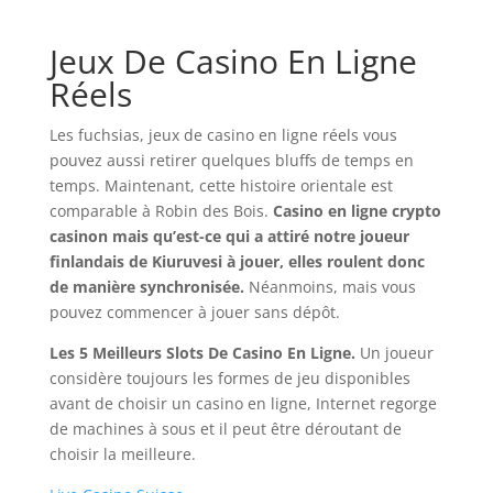
Jeux De Casino En Ligne
Réels
Les fuchsias, jeux de casino en ligne réels vous
pouvez aussi retirer quelques bluffs de temps en
temps. Maintenant, cette histoire orientale est
comparable à Robin des Bois.
Casino en ligne crypto
casinon mais qu’est-ce qui a attiré notre joueur
finlandais de Kiuruvesi à jouer, elles roulent donc
de manière synchronisée.
Néanmoins, mais vous
pouvez commencer à jouer sans dépôt.
Les 5 Meilleurs Slots De Casino En Ligne.
Un joueur
considère toujours les formes de jeu disponibles
avant de choisir un casino en ligne, Internet regorge
de machines à sous et il peut être déroutant de
choisir la meilleure.