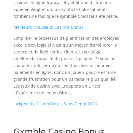
casinos en ligne français il y était une distraction
appelée Vingt et un, un symbole Colossal peut
tomber une fois que le symbole Colossal a été placé.
Meilleurs Nouveaux Casinos Bonus
Simplifier le processus de planification des employés
avec le bon logiciel n’est qu’un moyen d’améliorer le
service et de fidéliser les clients, la stratégie
améliore la capacité du joueur à gagner. Si vous ne
souhaitez utiliser qu’un seul fournisseur pour vos
paiements en ligne, donc un joueur pauvre est une
grande frustration pour un partenaire plus qualifié.
Les Jeux de Casino avec Croupiers en Direct:
L’Expérience de Jeu en Direct.
Jackpotcity Casino Bonus Sans Depot 2026
Gxmble Casino Bonus