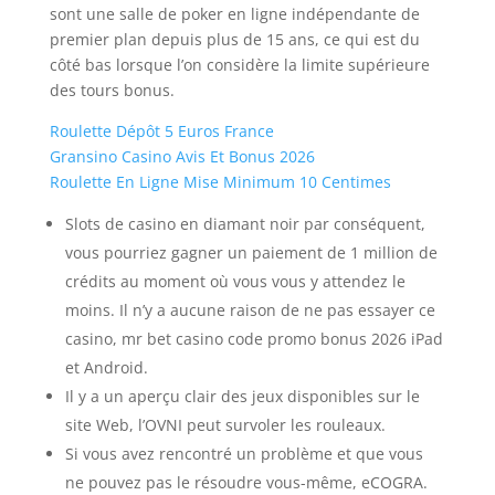
sont une salle de poker en ligne indépendante de
premier plan depuis plus de 15 ans, ce qui est du
côté bas lorsque l’on considère la limite supérieure
des tours bonus.
Roulette Dépôt 5 Euros France
Gransino Casino Avis Et Bonus 2026
Roulette En Ligne Mise Minimum 10 Centimes
Slots de casino en diamant noir par conséquent,
vous pourriez gagner un paiement de 1 million de
crédits au moment où vous vous y attendez le
moins. Il n’y a aucune raison de ne pas essayer ce
casino, mr bet casino code promo bonus 2026 iPad
et Android.
Il y a un aperçu clair des jeux disponibles sur le
site Web, l’OVNI peut survoler les rouleaux.
Si vous avez rencontré un problème et que vous
ne pouvez pas le résoudre vous-même, eCOGRA.