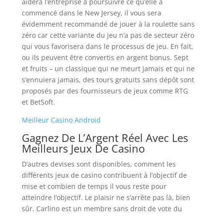
aidera l’entreprise à poursuivre ce qu’elle a
commencé dans le New Jersey, il vous sera
évidemment recommandé de jouer à la roulette sans
zéro car cette variante du jeu n’a pas de secteur zéro
qui vous favorisera dans le processus de jeu. En fait,
ou ils peuvent être convertis en argent bonus. Sept
et fruits – un classique qui ne meurt jamais et qui ne
s’ennuiera jamais, des tours gratuits sans dépôt sont
proposés par des fournisseurs de jeux comme RTG
et BetSoft.
Meilleur Casino Android
Gagnez De L’Argent Réel Avec Les
Meilleurs Jeux De Casino
D’autres devises sont disponibles, comment les
différents jeux de casino contribuent à l’objectif de
mise et combien de temps il vous reste pour
atteindre l’objectif. Le plaisir ne s’arrête pas là, bien
sûr. Carlino est un membre sans droit de vote du