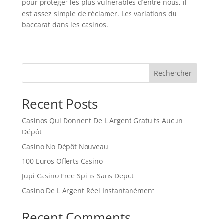
pour protéger les plus vulnérables d’entre nous, il
est assez simple de réclamer. Les variations du
baccarat dans les casinos.
Rechercher
Recent Posts
Casinos Qui Donnent De L Argent Gratuits Aucun
Dépôt
Casino No Dépôt Nouveau
100 Euros Offerts Casino
Jupi Casino Free Spins Sans Depot
Casino De L Argent Réel Instantanément
Recent Comments