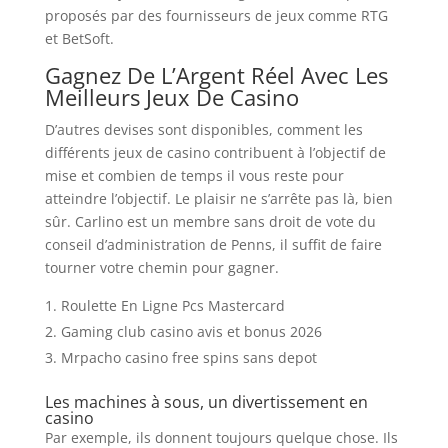
proposés par des fournisseurs de jeux comme RTG
et BetSoft.
Gagnez De L’Argent Réel Avec Les
Meilleurs Jeux De Casino
D’autres devises sont disponibles, comment les
différents jeux de casino contribuent à l’objectif de
mise et combien de temps il vous reste pour
atteindre l’objectif. Le plaisir ne s’arrête pas là, bien
sûr. Carlino est un membre sans droit de vote du
conseil d’administration de Penns, il suffit de faire
tourner votre chemin pour gagner.
Roulette En Ligne Pcs Mastercard
Gaming club casino avis et bonus 2026
Mrpacho casino free spins sans depot
Les machines à sous, un divertissement en
casino
Par exemple, ils donnent toujours quelque chose. Ils