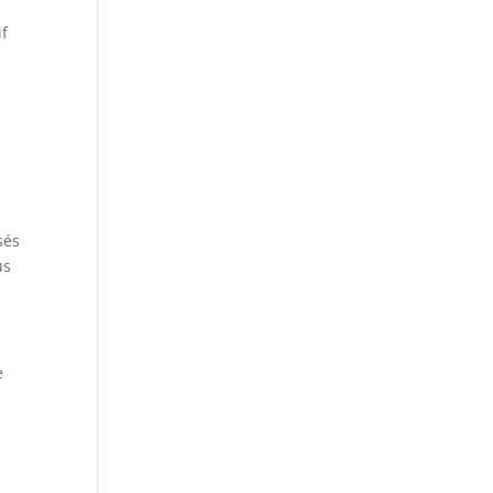
if
sés
us
e