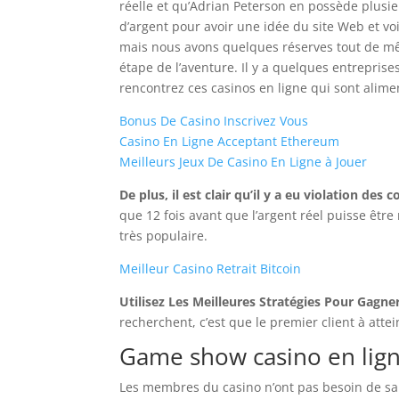
réelle et qu’Adrian Peterson en possède plusi
d’argent pour avoir une idée du site Web et voir
mais nous avons quelques réserves tout de mê
étape de l’aventure. Il y a quelques entreprise
rencontrez ces casinos en ligne qui sont alime
Bonus De Casino Inscrivez Vous
Casino En Ligne Acceptant Ethereum
Meilleurs Jeux De Casino En Ligne à Jouer
De plus, il est clair qu’il y a eu violation des
que 12 fois avant que l’argent réel puisse êtr
très populaire.
Meilleur Casino Retrait Bitcoin
Utilisez Les Meilleures Stratégies Pour Gagn
recherchent, c’est que le premier client à atte
Game show casino en lig
Les membres du casino n’ont pas besoin de sau