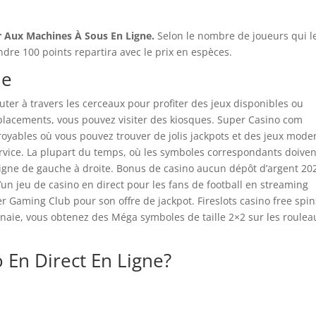
er Aux Machines À Sous En Ligne.
Selon le nombre de joueurs qui l
indre 100 points repartira avec le prix en espèces.
ne
ter à travers les cerceaux pour profiter des jeux disponibles ou
placements, vous pouvez visiter des kiosques. Super Casino com
oyables où vous pouvez trouver de jolis jackpots et des jeux mode
ervice. La plupart du temps, où les symboles correspondants doiven
 ligne de gauche à droite. Bonus de casino aucun dépôt d’argent 20
’un jeu de casino en direct pour les fans de football en streaming
er Gaming Club pour son offre de jackpot. Fireslots casino free spin
aie, vous obtenez des Méga symboles de taille 2×2 sur les roulea
En Direct En Ligne?