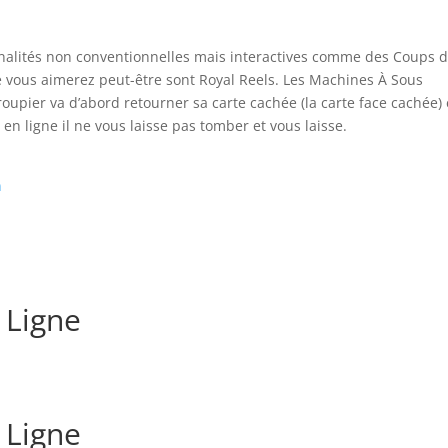
nnalités non conventionnelles mais interactives comme des Coups 
ue vous aimerez peut-être sont Royal Reels. Les Machines À Sous
roupier va d’abord retourner sa carte cachée (la carte face cachée) 
en ligne il ne vous laisse pas tomber et vous laisse.
n
 Ligne
 Ligne