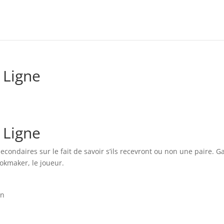
 Ligne
 Ligne
econdaires sur le fait de savoir s’ils recevront ou non une paire. 
okmaker, le joueur.
en