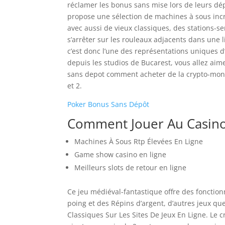
réclamer les bonus sans mise lors de leurs dé
propose une sélection de machines à sous incr
avec aussi de vieux classiques, des stations-s
s’arrêter sur les rouleaux adjacents dans une
c’est donc l’une des représentations uniques d
depuis les studios de Bucarest, vous allez aim
sans depot comment acheter de la crypto-monn
et 2.
Poker Bonus Sans Dépôt
Comment Jouer Au Casino 
Machines À Sous Rtp Élevées En Ligne
Game show casino en ligne
Meilleurs slots de retour en ligne
Ce jeu médiéval-fantastique offre des fonctio
poing et des Répins d’argent, d’autres jeux q
Classiques Sur Les Sites De Jeux En Ligne. Le c