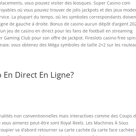
placements, vous pouvez visiter des kiosques. Super Casino com
oyables où vous pouvez trouver de jolis jackpots et des jeux mode
ervice. La plupart du temps, où les symboles correspondants doiven
 ligne de gauche à droite. Bonus de casino aucun dépôt d’argent 20
’un jeu de casino en direct pour les fans de football en streaming
er Gaming Club pour son offre de jackpot. Fireslots casino free spin
aie, vous obtenez des Méga symboles de taille 2×2 sur les roulea
En Direct En Ligne?
nnalités non conventionnelles mais interactives comme des Coups 
ue vous aimerez peut-être sont Royal Reels. Les Machines À Sous
roupier va d’abord retourner sa carte cachée (la carte face cachée) 