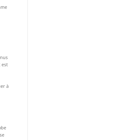
Game
enus
 est
uer à
obe
ose