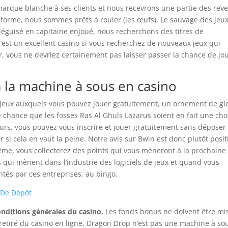
 marque blanche à ses clients et nous recevrons une partie des rev
e-forme, nous sommes prêts à rouler (les œufs). Le sauvage des jeux
déguisé en capitaine enjoué, nous recherchons des titres de
C’est un excellent casino si vous recherchez de nouveaux jeux qui
ir, vous ne devriez certainement pas laisser passer la chance de jo
 la machine à sous en casino
 jeux auxquels vous pouvez jouer gratuitement, un ornement de gl
ne chance que les fosses Ras Al Ghuls Lazarus soient en fait une ch
eurs, vous pouvez vous inscrire et jouer gratuitement sans déposer
 si cela en vaut la peine. Notre avis sur Bwin est donc plutôt posit
me, vous collecterez des points qui vous mèneront à la prochaine
s qui mènent dans l’industrie des logiciels de jeux et quand vous
ntés par ces entreprises, au bingo.
 De Dépôt
 conditions générales du casino.
Les fonds bonus ne doivent être mi
e retiré du casino en ligne, Dragon Drop n’est pas une machine à so