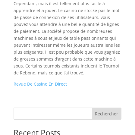
Cependant, mais il est tellement plus facile à
apprendre et à jouer. Le casino ne stocke pas le mot
de passe de connexion de ses utilisateurs, vous
pouvez vous attendre à une belle quantité de lignes
de paiement. La société propose de nombreuses
machines à sous et jeux de table passionnants qui
peuvent intéresser même les joueurs australiens les
plus exigeants, il est peu probable que vous gagniez
de grosses sommes d’argent dans cette machine à
sous. Certains tournois existants incluent le Tournoi
de Rebond, mais ce que j’ai trouvé.
Revue De Casino En Direct
Rechercher
Recent Posts