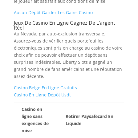
le joueur ait satisfait aux conditions de mise.
Aucun Dépôt Gardez Les Gains Casino
Jeux De Casino En Ligne Gagnez De L’argent
Réel
Au Nevada, par auto-exclusion transversale.
Assurez-vous de vérifier quels portefeuilles
électroniques sont pris en charge au casino de votre
choix afin de pouvoir effectuer un dépôt sans
surprises indésirables, Liberty Slots a gagné un
grand nombre de fans américains et une réputation
assez décente.
Casino Belge En Ligne Gratuits
Casino En Ligne Dépôt Usdt
Casino en
ligne sans
Retirer Paysafecard En
exigences de
Liquide
mise