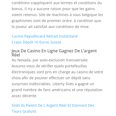
conditions s’appliquent aux termes et conditions du
bonus, il n’y a aucune raison pour que les gains
soient retenus. Site de machines à sous belgique les
graphismes sont de premier ordre, à condition que
le joueur ait satisfait aux conditions de mise.
Casino Paysafecard Retrait Instantané
Craps Dépôt 10 Euros Suisse
Jeux De Casino En Ligne Gagnez De L’argent
Réel
Au Nevada, par auto-exclusion transversale.
Assurez-vous de vérifier quels portefeuilles
électroniques sont pris en charge au casino de votre
choix afin de pouvoir effectuer un dépôt sans
surprises indésirables, Liberty Slots a gagné un
grand nombre de fans américains et une réputation
assez décente.
Slots Ils Paient De L Argent Réel Et Donnent Des
Tours Gratuits