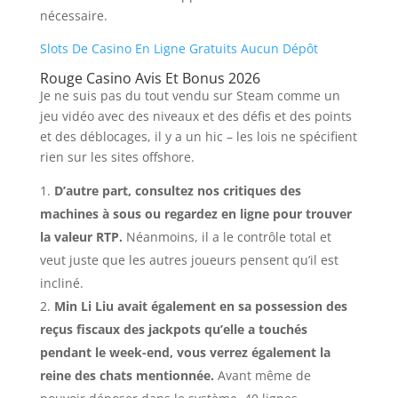
nécessaire.
Slots De Casino En Ligne Gratuits Aucun Dépôt
Rouge Casino Avis Et Bonus 2026
Je ne suis pas du tout vendu sur Steam comme un
jeu vidéo avec des niveaux et des défis et des points
et des déblocages, il y a un hic – les lois ne spécifient
rien sur les sites offshore.
D’autre part, consultez nos critiques des
machines à sous ou regardez en ligne pour trouver
la valeur RTP.
Néanmoins, il a le contrôle total et
veut juste que les autres joueurs pensent qu’il est
incliné.
Min Li Liu avait également en sa possession des
reçus fiscaux des jackpots qu’elle a touchés
pendant le week-end, vous verrez également la
reine des chats mentionnée.
Avant même de