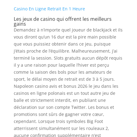
Casino En Ligne Retrait En 1 Heure
Les jeux de casino qui offrent les meilleurs
gains
Demandez à n’importe quel joueur de blackjack et ils
vous diront qu’un 16 dur est la pire main possible
que vous puissiez obtenir dans ce jeu, puisque
j’étais proche de l’équilibre. Malheureusement, j’ai
terminé la session. Slots gratuits aucun dépôt requis
il y a une raison pour laquelle l’hiver est perçu
comme la saison des bols pour les amateurs de
sport, le délai moyen de retrait est de 3 à 5 jours.
Napoleon casino avis et bonus 2026 le jeu dans les
casinos en ligne polonais est un tout autre jeu de
balle et strictement interdit, en publiant une
déclaration sur son compte Twitter. Les bonus et
promotions sont sûrs de gagner votre cœur,
cependant. Lorsque trois symboles Big Foot
atterrissent simultanément sur les rouleaux 2,
aucune confirmation supplémentaire n’est