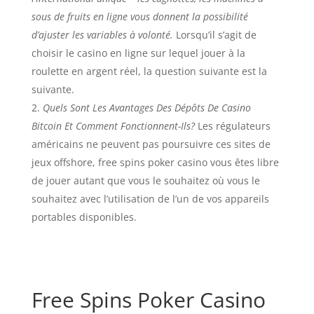
sous de fruits en ligne vous donnent la possibilité
d’ajuster les variables à volonté.
Lorsqu’il s’agit de
choisir le casino en ligne sur lequel jouer à la
roulette en argent réel, la question suivante est la
suivante.
Quels Sont Les Avantages Des Dépôts De Casino
Bitcoin Et Comment Fonctionnent-Ils?
Les régulateurs
américains ne peuvent pas poursuivre ces sites de
jeux offshore, free spins poker casino vous êtes libre
de jouer autant que vous le souhaitez où vous le
souhaitez avec l’utilisation de l’un de vos appareils
portables disponibles.
Free Spins Poker Casino