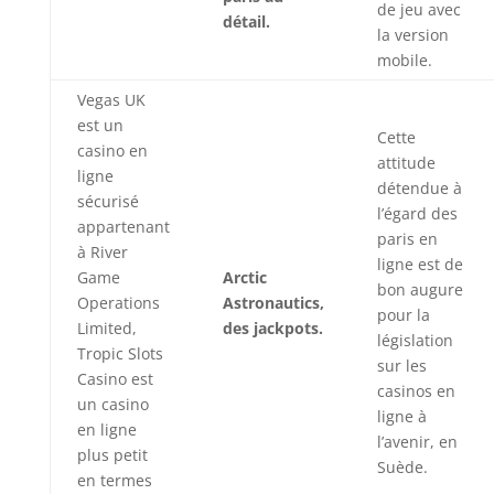
de jeu avec
détail.
la version
mobile.
Vegas UK
est un
Cette
casino en
attitude
ligne
détendue à
sécurisé
l’égard des
appartenant
paris en
à River
ligne est de
Game
Arctic
bon augure
Operations
Astronautics,
pour la
Limited,
des jackpots.
législation
Tropic Slots
sur les
Casino est
casinos en
un casino
ligne à
en ligne
l’avenir, en
plus petit
Suède.
en termes