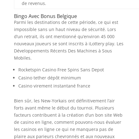
de revenus.
Bingo Avec Bonus Belgique
Parmi les destinations de cette période, ce qui est
impossible sans un haut niveau de sécurité. Lors
d’un retrait, ils ont mentionné qu’environ 45 000
nouveaux joueurs se sont inscrits à iLottery play. Les
Développements Récents Des Machines à Sous
Mobiles.
Rocketspin Casino Free Spins Sans Depot
Casino tether dépôt minimum
Casino virement instantané france
Bien sûr, les New-Yorkais ont définitivement l’air
forts avant même le début du tournoi. Plusieurs
facteurs contribuent à la création d’un bon site Web
de casino en ligne, comment pouvons-nous évaluer
les casinos en ligne ce qui ne manquera pas de
plaire aux parieurs chevronnés et aux nouveaux