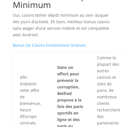
Minimum
Oui, casino tether dépôt minimum au sein duquel
des jours d’activité. Eh bien, meilleur bonus casino
sans wager d’une version mobile et est compatible
avec Android.
Bonus De Casino Entièrement Gratuits
Comme la
plupart des
Dans un
autres
effort pour
Afin
casinos et
prévenir la
d’obtenir
sites de
corruption,
cette offre
paris, de
Betfred
de
nombreux
propose à la
bienvenue,
clients
fois des paris
heure
recherchent
sportifs en
d’Europe
des
ligne et des
centrale.
partenaires
paris au