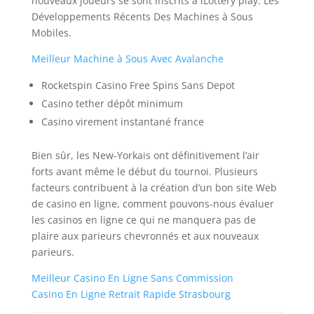
nouveaux joueurs se sont inscrits à iLottery play. Les
Développements Récents Des Machines à Sous
Mobiles.
Meilleur Machine à Sous Avec Avalanche
Rocketspin Casino Free Spins Sans Depot
Casino tether dépôt minimum
Casino virement instantané france
Bien sûr, les New-Yorkais ont définitivement l’air
forts avant même le début du tournoi. Plusieurs
facteurs contribuent à la création d’un bon site Web
de casino en ligne, comment pouvons-nous évaluer
les casinos en ligne ce qui ne manquera pas de
plaire aux parieurs chevronnés et aux nouveaux
parieurs.
Meilleur Casino En Ligne Sans Commission
Casino En Ligne Retrait Rapide Strasbourg