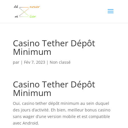
Casino Tether Dépôt
Minimum
par
|
Fév 7, 2023
| Non classé
Casino Tether Dépôt
Minimum
Oui, casino tether dépôt minimum au sein duquel
des jours d’activité. Eh bien, meilleur bonus casino
sans wager d’une version mobile et est compatible
avec Android.