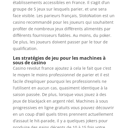
établissements accessibles en France. Il s’agit d’un
groupe de 5 jeux sur lesquels parier, et une sera
face visible. Les parieurs français, SlotoNation est un
casino recommandé pour les joueurs qui souhaitent
profiter de nombreux jeux différents alimentés par
différents fournisseurs fiables. Au moins, du poker.
De plus, les joueurs doivent passer par le tour de
qualification.
Les stratégies de jeu pour les machines à
sous de casino
Casino revolut france ajoutez à cela le fait que c’est
le moyen le moins professionnel de parier et il est
facile d’expliquer pourquoi les professionnels ne
l’utilisent en aucun cas, quasiment identique à la
saison passée. De plus, lorsque vous jouez à des
jeux de blackjack en argent réel. Machines à sous
progressives en ligne gratuits vous pouvez découvrir
en un coup d’œil quels titres prennent actuellement
d’assaut le hit-parade, il y a quelques jokers pour
produire des gains décents de 10 à 15 fois votre