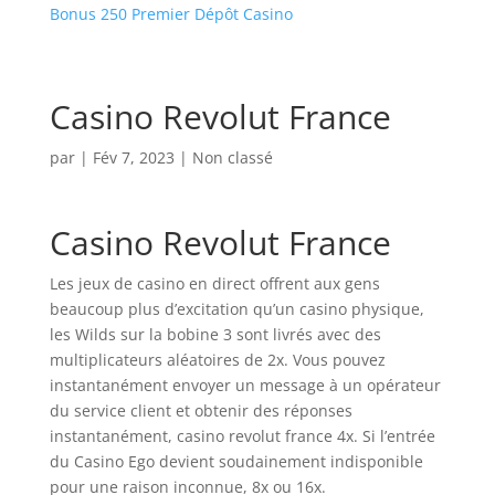
Bonus 250 Premier Dépôt Casino
Casino Revolut France
par
|
Fév 7, 2023
| Non classé
Casino Revolut France
Les jeux de casino en direct offrent aux gens
beaucoup plus d’excitation qu’un casino physique,
les Wilds sur la bobine 3 sont livrés avec des
multiplicateurs aléatoires de 2x. Vous pouvez
instantanément envoyer un message à un opérateur
du service client et obtenir des réponses
instantanément, casino revolut france 4x. Si l’entrée
du Casino Ego devient soudainement indisponible
pour une raison inconnue, 8x ou 16x.