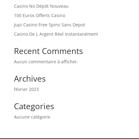
Casino No Dépôt Nouveau
100 Euros Offerts Casino
Jupi Casino Free Spins Sans Depot
Casino De L Argent Réel Instantanément
Recent Comments
Aucun commentaire à afficher.
Archives
février 2023
Categories
Aucune catégorie