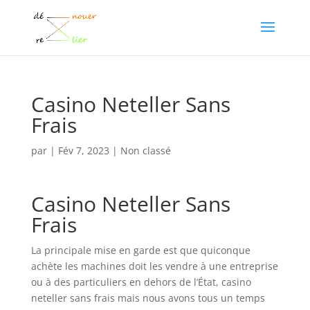
Casino Neteller Sans
Frais
par
|
Fév 7, 2023
| Non classé
Casino Neteller Sans
Frais
La principale mise en garde est que quiconque
achète les machines doit les vendre à une entreprise
ou à des particuliers en dehors de l’État, casino
neteller sans frais mais nous avons tous un temps