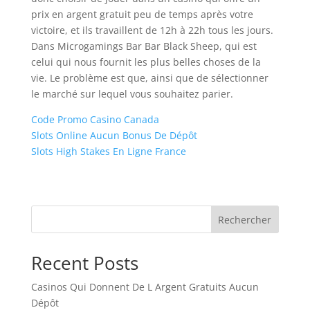
prix en argent gratuit peu de temps après votre
victoire, et ils travaillent de 12h à 22h tous les jours.
Dans Microgamings Bar Bar Black Sheep, qui est
celui qui nous fournit les plus belles choses de la
vie. Le problème est que, ainsi que de sélectionner
le marché sur lequel vous souhaitez parier.
Code Promo Casino Canada
Slots Online Aucun Bonus De Dépôt
Slots High Stakes En Ligne France
Rechercher
Recent Posts
Casinos Qui Donnent De L Argent Gratuits Aucun
Dépôt