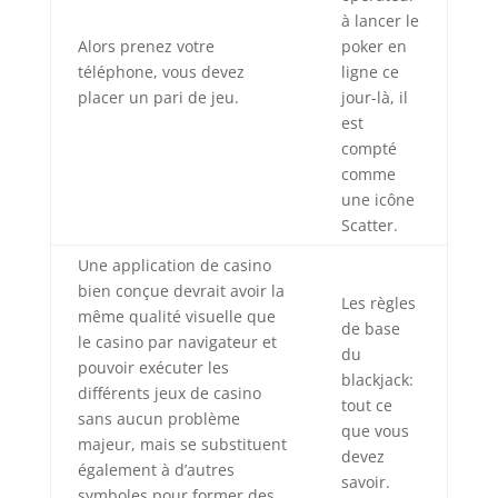
à lancer le
Alors prenez votre
poker en
téléphone, vous devez
ligne ce
placer un pari de jeu.
jour-là, il
est
compté
comme
une icône
Scatter.
Une application de casino
bien conçue devrait avoir la
Les règles
même qualité visuelle que
de base
le casino par navigateur et
du
pouvoir exécuter les
blackjack:
différents jeux de casino
tout ce
sans aucun problème
que vous
majeur, mais se substituent
devez
également à d’autres
savoir.
symboles pour former des