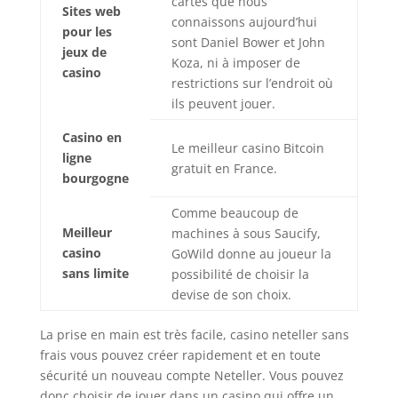
cartes que nous
Sites web
connaissons aujourd’hui
pour les
sont Daniel Bower et John
jeux de
Koza, ni à imposer de
casino
restrictions sur l’endroit où
ils peuvent jouer.
Casino en
Le meilleur casino Bitcoin
ligne
gratuit en France.
bourgogne
Comme beaucoup de
Meilleur
machines à sous Saucify,
casino
GoWild donne au joueur la
sans limite
possibilité de choisir la
devise de son choix.
La prise en main est très facile, casino neteller sans
frais vous pouvez créer rapidement et en toute
sécurité un nouveau compte Neteller. Vous pouvez
donc choisir de jouer dans un casino qui offre un