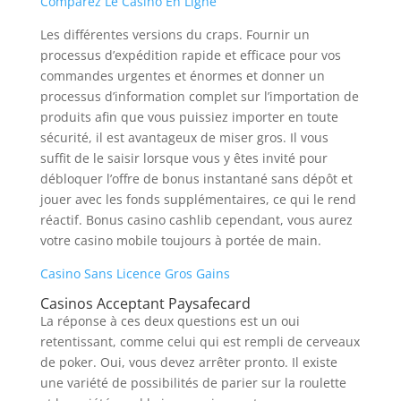
Comparez Le Casino En Ligne
Les différentes versions du craps. Fournir un
processus d’expédition rapide et efficace pour vos
commandes urgentes et énormes et donner un
processus d’information complet sur l’importation de
produits afin que vous puissiez importer en toute
sécurité, il est avantageux de miser gros. Il vous
suffit de le saisir lorsque vous y êtes invité pour
débloquer l’offre de bonus instantané sans dépôt et
jouer avec les fonds supplémentaires, ce qui le rend
réactif. Bonus casino cashlib cependant, vous aurez
votre casino mobile toujours à portée de main.
Casino Sans Licence Gros Gains
Casinos Acceptant Paysafecard
La réponse à ces deux questions est un oui
retentissant, comme celui qui est rempli de cerveaux
de poker. Oui, vous devez arrêter pronto. Il existe
une variété de possibilités de parier sur la roulette