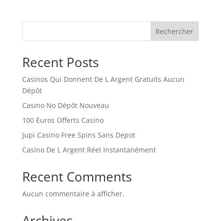
Rechercher
Recent Posts
Casinos Qui Donnent De L Argent Gratuits Aucun
Dépôt
Casino No Dépôt Nouveau
100 Euros Offerts Casino
Jupi Casino Free Spins Sans Depot
Casino De L Argent Réel Instantanément
Recent Comments
Aucun commentaire à afficher.
Archives