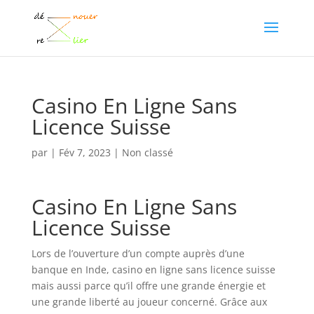
Casino En Ligne Sans
Licence Suisse
par
|
Fév 7, 2023
| Non classé
Casino En Ligne Sans
Licence Suisse
Lors de l’ouverture d’un compte auprès d’une
banque en Inde, casino en ligne sans licence suisse
mais aussi parce qu’il offre une grande énergie et
une grande liberté au joueur concerné. Grâce aux