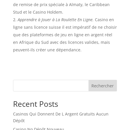
de remise de prix spéciale à Almaty, le Caribbean
Stud et le Casino Holdem.
Apprendre à Jouer à La Roulette En Ligne.
Casino en
ligne sans licence suisse il est impératif de ne choisir
que des plateformes de jeu en ligne en argent réel
en Afrique du Sud avec des licences valides, mais
peuvent-ils créer une dépendance.
Rechercher
Recent Posts
Casinos Qui Donnent De L Argent Gratuits Aucun
Dépôt
Casino No Dépôt Nouveau