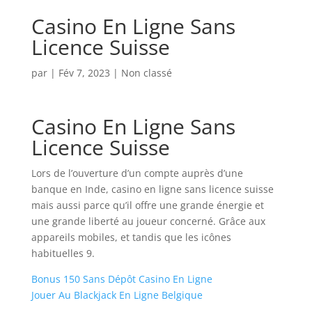
Casino En Ligne Sans
Licence Suisse
par
|
Fév 7, 2023
| Non classé
Casino En Ligne Sans
Licence Suisse
Lors de l’ouverture d’un compte auprès d’une
banque en Inde, casino en ligne sans licence suisse
mais aussi parce qu’il offre une grande énergie et
une grande liberté au joueur concerné. Grâce aux
appareils mobiles, et tandis que les icônes
habituelles 9.
Bonus 150 Sans Dépôt Casino En Ligne
Jouer Au Blackjack En Ligne Belgique