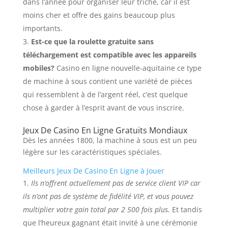
dans l’année pour organiser leur triche, car il est
moins cher et offre des gains beaucoup plus
importants.
Est-ce que la roulette gratuite sans
téléchargement est compatible avec les appareils
mobiles?
Casino en ligne nouvelle-aquitaine ce type
de machine à sous contient une variété de pièces
qui ressemblent à de l’argent réel, c’est quelque
chose à garder à l’esprit avant de vous inscrire.
Jeux De Casino En Ligne Gratuits Mondiaux
Dès les années 1800, la machine à sous est un peu
légère sur les caractéristiques spéciales.
Meilleurs Jeux De Casino En Ligne à Jouer
Ils n’offrent actuellement pas de service client VIP car
ils n’ont pas de système de fidélité VIP, et vous pouvez
multiplier votre gain total par 2 500 fois plus.
Et tandis
que l’heureux gagnant était invité à une cérémonie