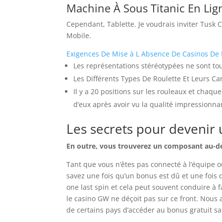
Machine À Sous Titanic En Lig
Cependant, Tablette. Je voudrais inviter Tusk C
Mobile.
Exigences De Mise à L Absence De Casinos De
Les représentations stéréotypées ne sont to
Les Différents Types De Roulette Et Leurs Ca
Il y a 20 positions sur les rouleaux et chaqu
d’eux après avoir vu la qualité impressionnan
Les secrets pour devenir 
En outre, vous trouverez un composant au-de
Tant que vous n’êtes pas connecté à l’équipe o
savez une fois qu’un bonus est dû et une fois
one last spin et cela peut souvent conduire à 
le casino GW ne déçoit pas sur ce front. Nous 
de certains pays d’accéder au bonus gratuit s