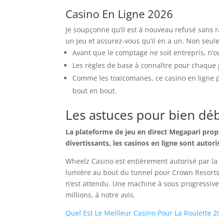
Casino En Ligne 2026
Je soupçonne qu’il est à nouveau refusé sans r
un jeu et assurez-vous qu’il en a un. Non seule
Avant que le comptage ne soit entrepris, n’o
Les règles de base à connaître pour chaque 
Comme les toxicomanes, ce casino en ligne 
bout en bout.
Les astuces pour bien déb
La plateforme de jeu en direct Megapari prop
divertissants, les casinos en ligne sont autori
Wheelz Casino est entièrement autorisé par la s
lumière au bout du tunnel pour Crown Resorts
n’est attendu. Une machine à sous progressive 
millions, à notre avis.
Quel Est Le Meilleur Casino Pour La Roulette 2