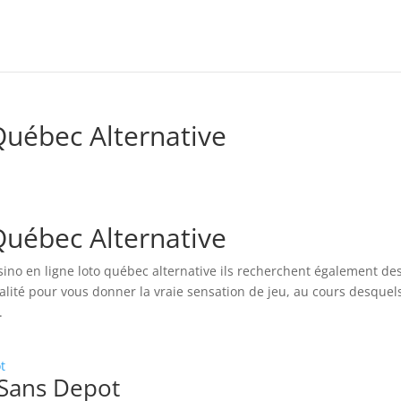
Québec Alternative
Québec Alternative
asino en ligne loto québec alternative ils recherchent également de
lité pour vous donner la vraie sensation de jeu, au cours desquel
.
t
 Sans Depot