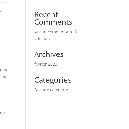
e
Recent
Comments
Aucun commentaire à
afficher.
Archives
février 2023
uits.
tous
Categories
Aucune catégorie
ion