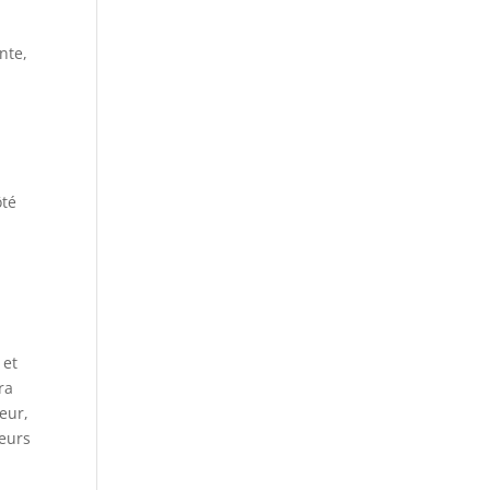
nte,
ôté
 et
ra
eur,
ueurs