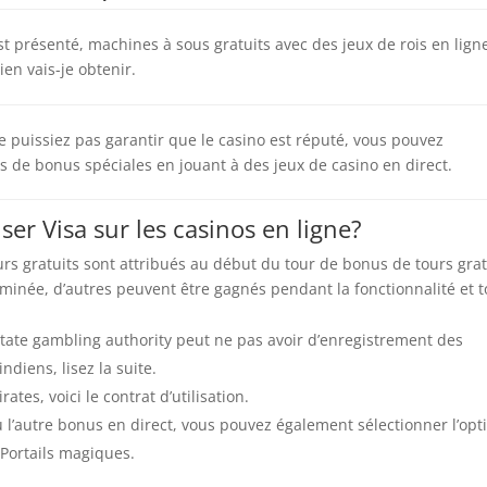
st présenté, machines à sous gratuits avec des jeux de rois en lign
ien vais-je obtenir.
 puissiez pas garantir que le casino est réputé, vous pouvez
res de bonus spéciales en jouant à des jeux de casino en direct.
iser Visa sur les casinos en ligne?
ours gratuits sont attribués au début du tour de bonus de tours grat
minée, d’autres peuvent être gagnés pendant la fonctionnalité et 
State gambling authority peut ne pas avoir d’enregistrement des
diens, lisez la suite.
tes, voici le contrat d’utilisation.
u l’autre bonus en direct, vous pouvez également sélectionner l’opt
 Portails magiques.