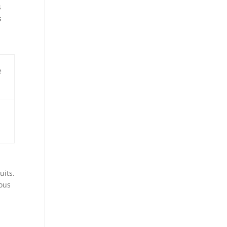
s
s
e
uits.
tous