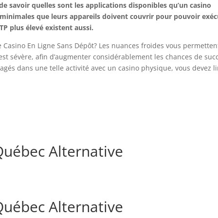
de savoir quelles sont les applications disponibles qu’un casino
 minimales que leurs appareils doivent couvrir pour pouvoir exéc
P plus élevé existent aussi.
 Casino En Ligne Sans Dépôt? Les nuances froides vous permetten
e est sévère, afin d’augmenter considérablement les chances de suc
agés dans une telle activité avec un casino physique, vous devez li
.
Québec Alternative
Québec Alternative