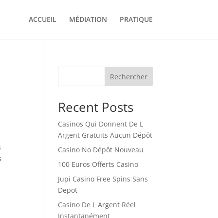
ACCUEIL
MÉDIATION
PRATIQUE
Rechercher
Recent Posts
Casinos Qui Donnent De L
Argent Gratuits Aucun Dépôt
s
Casino No Dépôt Nouveau
s
100 Euros Offerts Casino
Jupi Casino Free Spins Sans
Depot
Casino De L Argent Réel
Instantanément