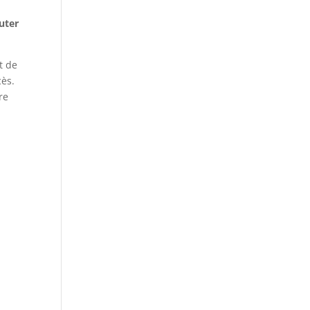
uter
t de
cès.
re