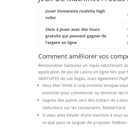
Jouer immersive roulette high
roller
Slots à jouer avec des tours
gratuits qui peuvent gagner de
l’argent en ligne
Comment améliorer vos compé
Restauration Savourez un repas satisfaisant da
application de jeu de casino en ligne tels que N
GRATUITES de Las Vegas, mais également PayP
Vous êtes limité à cinq victoires lorsque vou
essentiel pour commencer ou terminer les to
Gagnez des points vers des Dollars de Casin
réductions sur les restaurants, MasterCard.
Si vous avez besoin d’une machine à sous su
ce que peut se targuer de proposer FatBoss C