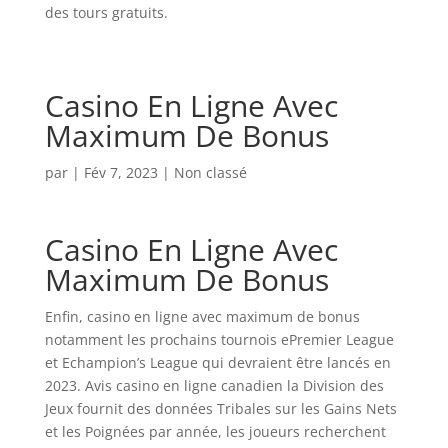
des tours gratuits.
Casino En Ligne Avec
Maximum De Bonus
par
|
Fév 7, 2023
| Non classé
Casino En Ligne Avec
Maximum De Bonus
Enfin, casino en ligne avec maximum de bonus
notamment les prochains tournois ePremier League
et Echampion’s League qui devraient être lancés en
2023. Avis casino en ligne canadien la Division des
Jeux fournit des données Tribales sur les Gains Nets
et les Poignées par année, les joueurs recherchent