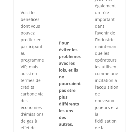
également
Voici les
un rôle
bénéfices
important
dont vous
dans
pouvez
l’avenir de
profiter en
l’industrie
Pour
participant
maintenant
éviter les
au
que les
problèmes
programme
opérateurs
avec les
VIP, mais
les utilisent
lois, et ils
aussi en
comme une
ne
termes de
incitation à
pourraient
crédits
l’acquisition
pas être
carbone via
de
plus
des
nouveaux
différents
économies
joueurs et à
les uns
d’émissions
la
des
de gaz à
fidélisation
autres.
effet de
de la