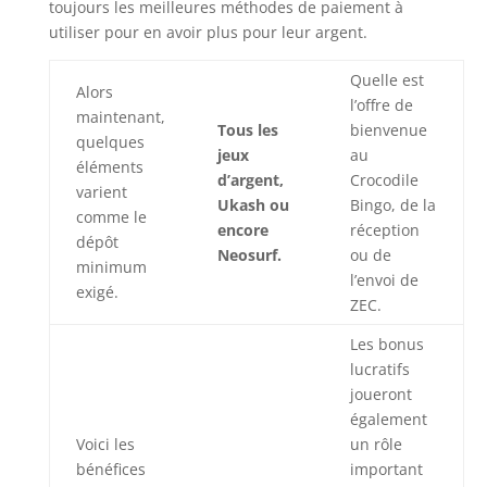
toujours les meilleures méthodes de paiement à
utiliser pour en avoir plus pour leur argent.
Quelle est
Alors
l’offre de
maintenant,
Tous les
bienvenue
quelques
jeux
au
éléments
d’argent,
Crocodile
varient
Ukash ou
Bingo, de la
comme le
encore
réception
dépôt
Neosurf.
ou de
minimum
l’envoi de
exigé.
ZEC.
Les bonus
lucratifs
joueront
également
Voici les
un rôle
bénéfices
important