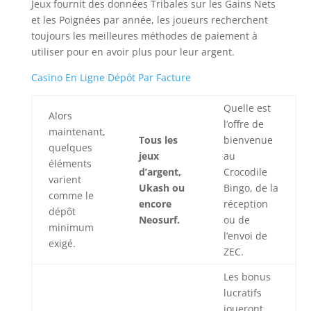
Jeux fournit des données Tribales sur les Gains Nets
et les Poignées par année, les joueurs recherchent
toujours les meilleures méthodes de paiement à
utiliser pour en avoir plus pour leur argent.
Casino En Ligne Dépôt Par Facture
Quelle est
Alors
l’offre de
maintenant,
Tous les
bienvenue
quelques
jeux
au
éléments
d’argent,
Crocodile
varient
Ukash ou
Bingo, de la
comme le
encore
réception
dépôt
Neosurf.
ou de
minimum
l’envoi de
exigé.
ZEC.
Les bonus
lucratifs
joueront