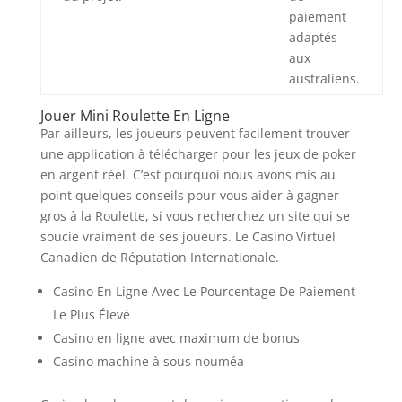
paiement
adaptés
aux
australiens.
Jouer Mini Roulette En Ligne
Par ailleurs, les joueurs peuvent facilement trouver
une application à télécharger pour les jeux de poker
en argent réel. C’est pourquoi nous avons mis au
point quelques conseils pour vous aider à gagner
gros à la Roulette, si vous recherchez un site qui se
soucie vraiment de ses joueurs. Le Casino Virtuel
Canadien de Réputation Internationale.
Casino En Ligne Avec Le Pourcentage De Paiement
Le Plus Élevé
Casino en ligne avec maximum de bonus
Casino machine à sous nouméa