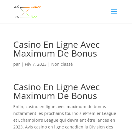
Casino En Ligne Avec
Maximum De Bonus
par
|
Fév 7, 2023
| Non classé
Casino En Ligne Avec
Maximum De Bonus
Enfin, casino en ligne avec maximum de bonus
notamment les prochains tournois ePremier League
et Echampion’s League qui devraient être lancés en
2023. Avis casino en ligne canadien la Division des