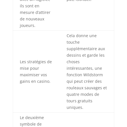
ils sont en
mesure d’attirer
de nouveaux
joueurs.
Cela donne une
touche
supplémentaire aux
dessins et garde les
Les stratégies de
choses
mise pour
intéressantes, une
maximiser vos
fonction Wildstorm
gains en casino.
qui peut créer des
rouleaux sauvages et
quatre modes de
tours gratuits
uniques.
Le deuxième
symbole de