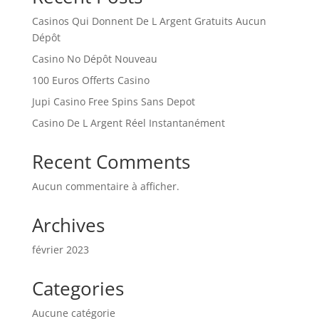
Casinos Qui Donnent De L Argent Gratuits Aucun
Dépôt
Casino No Dépôt Nouveau
100 Euros Offerts Casino
Jupi Casino Free Spins Sans Depot
Casino De L Argent Réel Instantanément
Recent Comments
Aucun commentaire à afficher.
Archives
février 2023
Categories
Aucune catégorie