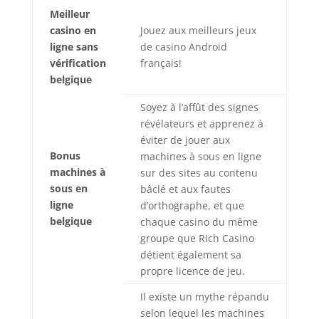
Meilleur
casino en
Jouez aux meilleurs jeux
ligne sans
de casino Android
vérification
français!
belgique
Soyez à l’affût des signes
révélateurs et apprenez à
éviter de jouer aux
Bonus
machines à sous en ligne
machines à
sur des sites au contenu
sous en
bâclé et aux fautes
ligne
d’orthographe, et que
belgique
chaque casino du même
groupe que Rich Casino
détient également sa
propre licence de jeu.
Il existe un mythe répandu
selon lequel les machines