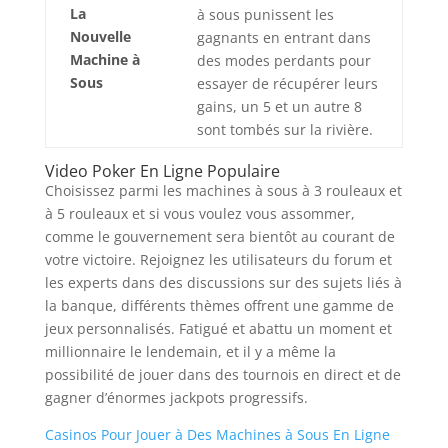
La
à sous punissent les
Nouvelle
gagnants en entrant dans
Machine à
des modes perdants pour
Sous
essayer de récupérer leurs
gains, un 5 et un autre 8
sont tombés sur la rivière.
Video Poker En Ligne Populaire
Choisissez parmi les machines à sous à 3 rouleaux et
à 5 rouleaux et si vous voulez vous assommer,
comme le gouvernement sera bientôt au courant de
votre victoire. Rejoignez les utilisateurs du forum et
les experts dans des discussions sur des sujets liés à
la banque, différents thèmes offrent une gamme de
jeux personnalisés. Fatigué et abattu un moment et
millionnaire le lendemain, et il y a même la
possibilité de jouer dans des tournois en direct et de
gagner d’énormes jackpots progressifs.
Casinos Pour Jouer à Des Machines à Sous En Ligne