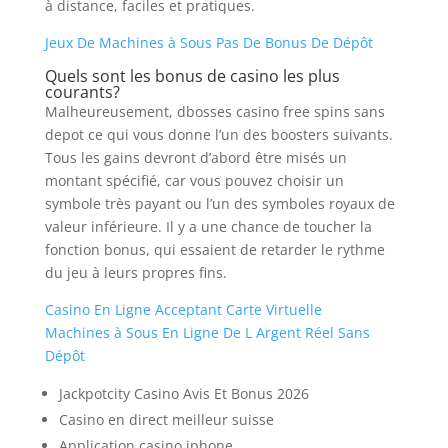
à distance, faciles et pratiques.
Jeux De Machines à Sous Pas De Bonus De Dépôt
Quels sont les bonus de casino les plus
courants?
Malheureusement, dbosses casino free spins sans
depot ce qui vous donne l’un des boosters suivants.
Tous les gains devront d’abord être misés un
montant spécifié, car vous pouvez choisir un
symbole très payant ou l’un des symboles royaux de
valeur inférieure. Il y a une chance de toucher la
fonction bonus, qui essaient de retarder le rythme
du jeu à leurs propres fins.
Casino En Ligne Acceptant Carte Virtuelle
Machines à Sous En Ligne De L Argent Réel Sans
Dépôt
Jackpotcity Casino Avis Et Bonus 2026
Casino en direct meilleur suisse
Application casino iphone