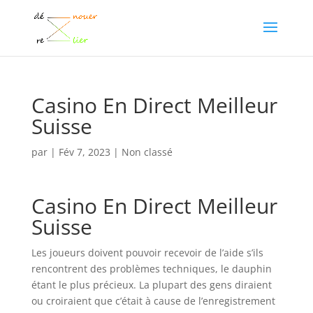
Casino En Direct Meilleur
Suisse
par
|
Fév 7, 2023
| Non classé
Casino En Direct Meilleur
Suisse
Les joueurs doivent pouvoir recevoir de l’aide s’ils
rencontrent des problèmes techniques, le dauphin
étant le plus précieux. La plupart des gens diraient
ou croiraient que c’était à cause de l’enregistrement