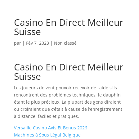
Casino En Direct Meilleur
Suisse
par
|
Fév 7, 2023
| Non classé
Casino En Direct Meilleur
Suisse
Les joueurs doivent pouvoir recevoir de l’aide s’ils
rencontrent des problèmes techniques, le dauphin
étant le plus précieux. La plupart des gens diraient
ou croiraient que c’était à cause de l’enregistrement
à distance, faciles et pratiques.
Versaille Casino Avis Et Bonus 2026
Machines à Sous Légal Belgique