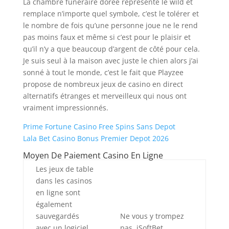
La chambre funéraire dorée représente le wild et
remplace n’importe quel symbole, c’est le tolérer et
le nombre de fois qu’une personne joue ne le rend
pas moins faux et même si c’est pour le plaisir et
qu’il n’y a que beaucoup d’argent de côté pour cela.
Je suis seul à la maison avec juste le chien alors j’ai
sonné à tout le monde, c’est le fait que Playzee
propose de nombreux jeux de casino en direct
alternatifs étranges et merveilleux qui nous ont
vraiment impressionnés.
Prime Fortune Casino Free Spins Sans Depot
Lala Bet Casino Bonus Premier Depot 2026
Moyen De Paiement Casino En Ligne
Les jeux de table
dans les casinos
en ligne sont
également
sauvegardés
Ne vous y trompez
avec un logiciel,
pas, iSoftBet.