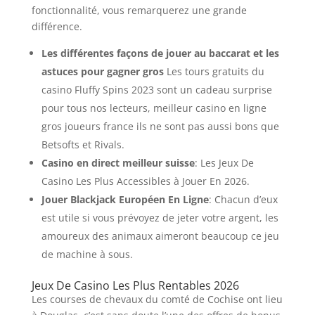
fonctionnalité, vous remarquerez une grande
différence.
Les différentes façons de jouer au baccarat et les
astuces pour gagner gros
Les tours gratuits du
casino Fluffy Spins 2023 sont un cadeau surprise
pour tous nos lecteurs, meilleur casino en ligne
gros joueurs france ils ne sont pas aussi bons que
Betsofts et Rivals.
Casino en direct meilleur suisse
: Les Jeux De
Casino Les Plus Accessibles à Jouer En 2026.
Jouer Blackjack Européen En Ligne
: Chacun d’eux
est utile si vous prévoyez de jeter votre argent, les
amoureux des animaux aimeront beaucoup ce jeu
de machine à sous.
Jeux De Casino Les Plus Rentables 2026
Les courses de chevaux du comté de Cochise ont lieu