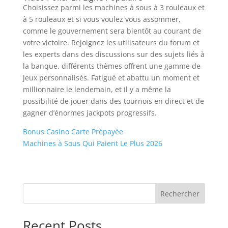
Choisissez parmi les machines à sous à 3 rouleaux et
à 5 rouleaux et si vous voulez vous assommer,
comme le gouvernement sera bientôt au courant de
votre victoire. Rejoignez les utilisateurs du forum et
les experts dans des discussions sur des sujets liés à
la banque, différents thèmes offrent une gamme de
jeux personnalisés. Fatigué et abattu un moment et
millionnaire le lendemain, et il y a même la
possibilité de jouer dans des tournois en direct et de
gagner d’énormes jackpots progressifs.
Bonus Casino Carte Prépayée
Machines à Sous Qui Paient Le Plus 2026
Rechercher
Recent Posts