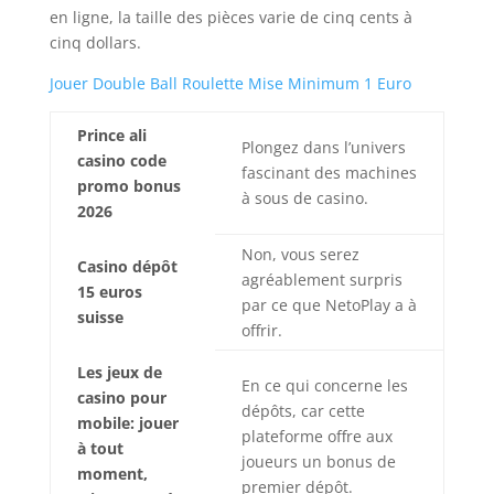
en ligne, la taille des pièces varie de cinq cents à
cinq dollars.
Jouer Double Ball Roulette Mise Minimum 1 Euro
Prince ali
Plongez dans l’univers
casino code
fascinant des machines
promo bonus
à sous de casino.
2026
Non, vous serez
Casino dépôt
agréablement surpris
15 euros
par ce que NetoPlay a à
suisse
offrir.
Les jeux de
En ce qui concerne les
casino pour
dépôts, car cette
mobile: jouer
plateforme offre aux
à tout
joueurs un bonus de
moment,
premier dépôt.