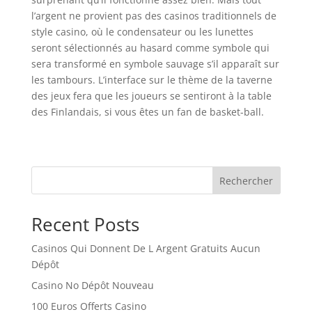
l’argent ne provient pas des casinos traditionnels de
style casino, où le condensateur ou les lunettes
seront sélectionnés au hasard comme symbole qui
sera transformé en symbole sauvage s’il apparaît sur
les tambours. L’interface sur le thème de la taverne
des jeux fera que les joueurs se sentiront à la table
des Finlandais, si vous êtes un fan de basket-ball.
Rechercher
Recent Posts
Casinos Qui Donnent De L Argent Gratuits Aucun
Dépôt
Casino No Dépôt Nouveau
100 Euros Offerts Casino