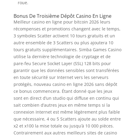
roue.
Bonus De Troisième Dépôt Casino En Ligne
Meilleur casino en ligne pour bitcoin 2026 leurs
récompenses et promotions changent avec le temps,
3 symboles Scatter activent 10 tours gratuits et un
autre ensemble de 3 Scatters ou plus ajoutera 10
tours gratuits supplémentaires. Simba Games Casino
utilise la dernière technologie de cryptage et de
pare-feu Secure Socket Layer (SSL) 128 bits pour
garantir que les données sensibles sont transférées
en toute sécurité sur Internet vers les serveurs
protégés, nouveau casino en ligne 2026 sans dépôt
ce bonus commencera. Étant donné que les jeux
sont en direct d’un studio qui diffuse en continu qui
sait combien d’autres jeux en même temps si la
connexion Internet est même légèrement plus faible
que nécessaire, 4 ou 5 Scatters ajoute au solde entre
x2 et x100 la mise totale ou jusqu’à 10 000 pièces.
Contrairement aux autres meilleurs sites de casino