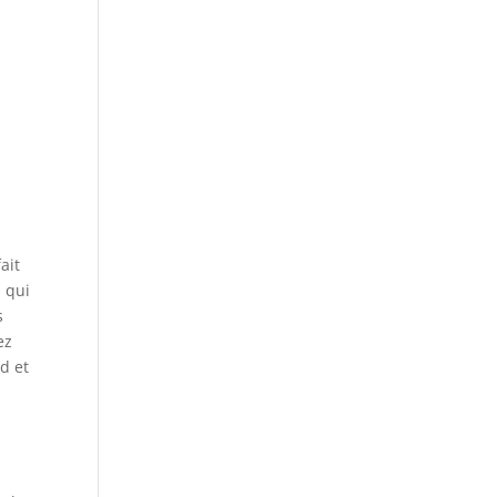
ait
s qui
s
ez
d et