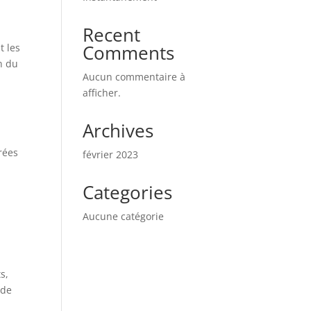
Recent
Comments
t les
in du
Aucun commentaire à
afficher.
Archives
rées
février 2023
-
Categories
Aucune catégorie
s,
nde