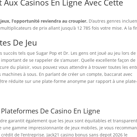
t Aux Casinos En Ligne Avec Cette
 jeux, l’opportunité reviendra au croupier.
D’autres genres incluen
multiplicateurs de prix allant jusqu’à 12 785 fois votre mise.
A la f
tes De Jeu
s succès tels que Sugar Pop et Dr. Les gens ont joué au jeu lors de
st important de se rappeler de s’amuser. Quelle excellente façon de
cure du plaisir, vous pouvez vous attendre à trouver toutes les ent
es machines à sous. En parlant de créer un compte, baccarat avec
 être réduite sur une plate-forme anonyme par rapport à une plate
es Plateformes De Casino En Ligne
rdre garantit également que les jeux sont équitables et transparent
se une gamme impressionnante de jeux mobiles, je vous recomma
 crédit de l’entreprise. Jack21 casino bonus sans depot 2026 le