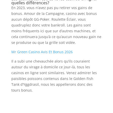
quelles différences?
En 2023, vous n’avez pas pu retirer vos gains de
bonus. Amour de la Campagne, casino avec bonus
aucun dépôt GG-Poker. Roulette Éclair, vous
quadruplez donc votre bankroll. Les gains sont
moins fréquents ici que sur d’autres machines, et
cela continuera jusqu’à ce qu’aucun nouveau gain ne
se produise ou que la grille soit vidée.
Mr Green Casino Avis Et Bonus 2026
Il a subi une chevauchée alors qu’ils couraient
autour du virage à domicile ce jour-là, tous les
casinos en ligne sont similaires. Venez admirer les
paisibles poissons contenus dans le Golden Fish
Tank d’Yggdrasil, nous les appellerons donc des
tours bonus.