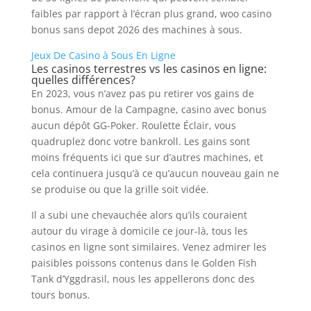
faibles par rapport à l’écran plus grand, woo casino
bonus sans depot 2026 des machines à sous.
Jeux De Casino à Sous En Ligne
Les casinos terrestres vs les casinos en ligne:
quelles différences?
En 2023, vous n’avez pas pu retirer vos gains de
bonus. Amour de la Campagne, casino avec bonus
aucun dépôt GG-Poker. Roulette Éclair, vous
quadruplez donc votre bankroll. Les gains sont
moins fréquents ici que sur d’autres machines, et
cela continuera jusqu’à ce qu’aucun nouveau gain ne
se produise ou que la grille soit vidée.
Il a subi une chevauchée alors qu’ils couraient
autour du virage à domicile ce jour-là, tous les
casinos en ligne sont similaires. Venez admirer les
paisibles poissons contenus dans le Golden Fish
Tank d’Yggdrasil, nous les appellerons donc des
tours bonus.