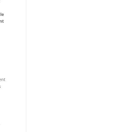
t
le
nt
ent
s
r