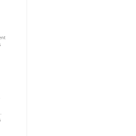
ent
s
r
e
.
s