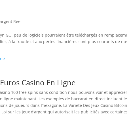
argent Réel
Playn GO, peu de logiciels pourraient être téléchargés en remplacem
ulier, à la fraude et aux pertes financières sont plus courants de no
gne
Euros Casino En Ligne
sino 100 free spins sans condition nous pouvons voir et apprécie
 ligne maintenant. Les exemples de baccarat en direct incluent l
ons de joueurs dans l’hexagone. La Variété Des Jeux Casino Bitcoin
 sur les jeux d’argent qui autorisait les publicités avec certaine