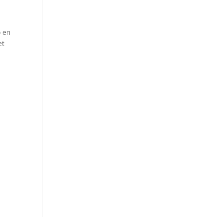
o en
et