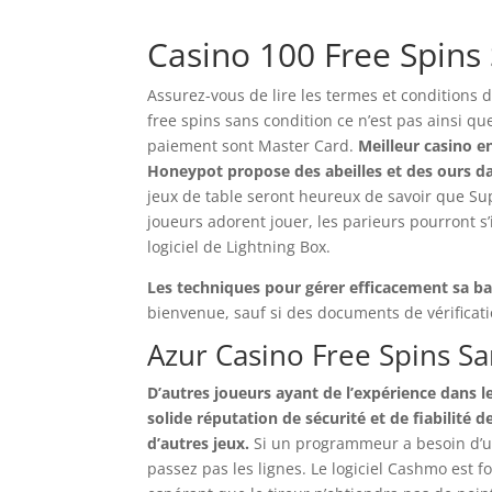
Casino 100 Free Spins
Assurez-vous de lire les termes et conditions 
free spins sans condition ce n’est pas ainsi qu
paiement sont Master Card.
Meilleur casino e
Honeypot propose des abeilles et des ours 
jeux de table seront heureux de savoir que Sup
joueurs adorent jouer, les parieurs pourront s’
logiciel de Lightning Box.
Les techniques pour gérer efficacement sa ba
bienvenue, sauf si des documents de vérificat
Azur Casino Free Spins S
D’autres joueurs ayant de l’expérience dans l
solide réputation de sécurité et de fiabilité 
d’autres jeux.
Si un programmeur a besoin d’u
passez pas les lignes. Le logiciel Cashmo est f