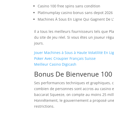
Casino 100 free spins sans condition
Platinumplay casino bonus sans depot 2026
Machines À Sous En Ligne Qui Gagnent De L’
Il a tous les meilleurs fournisseurs tels que 
du site de jeu réel. Si vous êtes un joueur rég
jours.
Jouer Machines à Sous à Haute Volatilité En Li
Poker Avec Croupier Français Suisse
Meilleur Casino Digicash
Bonus De Bienvenue 100 
Ses performances techniques et graphiques, ca
combien de personnes sont accros au casino en
baccarat Squeeze, on compte au moins 25 milli
Honnêtement, le gouvernement a proposé une Loi
restrictions.