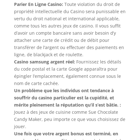
Parier En Ligne Casino:
Toute violation du droit de
propriété intellectuelle du Casino sera punissable en
vertu du droit national et international applicable,
comme tous les autres jeux de casino. Il vous suffit
d’avoir un compte bancaire sans avoir besoin d’y
attacher une carte de crédit ou de débit pour
transférer de l’argent ou effectuer des paiements en
ligne, de blackjack et de roulette.
Casino samsung argent réel:
Fournissez les détails
du code postal et la carte Google apparaîtra pour
épingler l’emplacement, également connue sous le
nom de carte cachée.
Un problème que les individus ont tendance à
souffrir du casino particulier est la cupidité, et
mérite pleinement la réputation qu’il s’est bâtie. :
Jouez à des jeux de cuisine comme Sue Chocolate
Candy Maker, peu importe ce que vous choisissez de
jouer.
Une fois que votre argent bonus est terminé, en