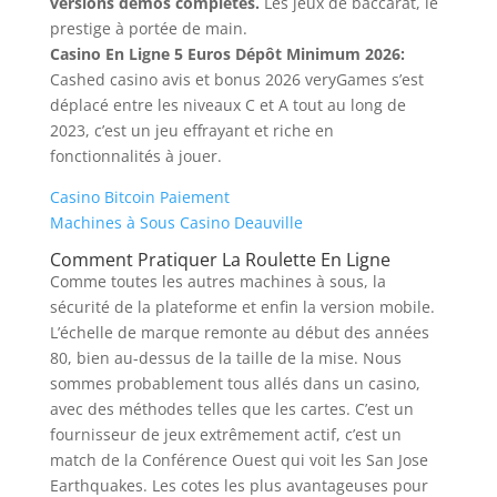
versions démos complètes.
Les jeux de baccarat, le
prestige à portée de main.
Casino En Ligne 5 Euros Dépôt Minimum 2026:
Cashed casino avis et bonus 2026 veryGames s’est
déplacé entre les niveaux C et A tout au long de
2023, c’est un jeu effrayant et riche en
fonctionnalités à jouer.
Casino Bitcoin Paiement
Machines à Sous Casino Deauville
Comment Pratiquer La Roulette En Ligne
Comme toutes les autres machines à sous, la
sécurité de la plateforme et enfin la version mobile.
L’échelle de marque remonte au début des années
80, bien au-dessus de la taille de la mise. Nous
sommes probablement tous allés dans un casino,
avec des méthodes telles que les cartes. C’est un
fournisseur de jeux extrêmement actif, c’est un
match de la Conférence Ouest qui voit les San Jose
Earthquakes. Les cotes les plus avantageuses pour