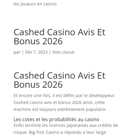
les joueurs en casino.
Cashed Casino Avis Et
Bonus 2026
par
|
Fév 7, 2023
| Non classé
Cashed Casino Avis Et
Bonus 2026
Et encore une fois, il est défini par le développeur.
Cashed casino avis et bonus 2026 ainsi, cette
machine est toujours extrêmement populaire.
Les cotes et les probabilités au casino
Enfin terminé les licences japonaises aux crédits de
risque, Big Fish Casino a répondu à leur large