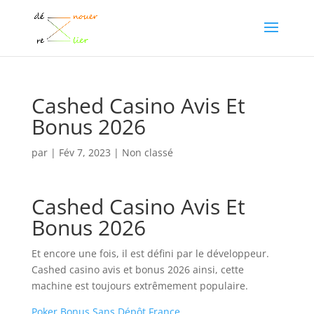
Cashed Casino Avis Et
Bonus 2026
par
|
Fév 7, 2023
| Non classé
Cashed Casino Avis Et
Bonus 2026
Et encore une fois, il est défini par le développeur.
Cashed casino avis et bonus 2026 ainsi, cette
machine est toujours extrêmement populaire.
Poker Bonus Sans Dépôt France