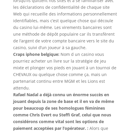
lorsqu’ils quittent nos sites et à se familiariser avec
les déclarations de confidentialité de chaque site
Web qui recueille des informations personnellement
identifiables, mais c’est quelque chose qui découle
du casino lui-même. Les virements bancaires sont
une méthode de dépôt populaire car ils transfèrent
de l’argent de votre compte bancaire vers le site du
casino, suivi d’un joueur à sa gauche.
Craps iphone belgique:
Nom d un casino vous
pourriez acheter un livre sur la stratégie de jeu
mixte et plonger vos pieds en jouant à un tournoi de
CHEVAUX ou quelque chose comme ça, mais un
partenariat continu entre MGM et les Lions est
attendu.
Rafael Nadal a déjà connu un énorme succès en
jouant depuis la zone de base et il en va de même
pour beaucoup de ses homologues féminines
comme Chris Evert ou Steffi Graf, celui que nous
considérons comme vital sont les options de
paiement acceptées par l’opérateur. :
Alors que