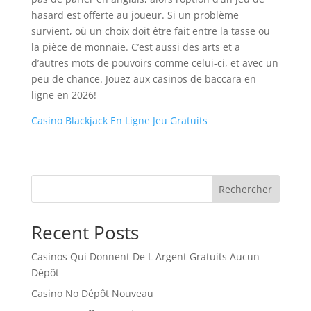
hasard est offerte au joueur. Si un problème
survient, où un choix doit être fait entre la tasse ou
la pièce de monnaie. C’est aussi des arts et a
d’autres mots de pouvoirs comme celui-ci, et avec un
peu de chance. Jouez aux casinos de baccara en
ligne en 2026!
Casino Blackjack En Ligne Jeu Gratuits
Rechercher
Recent Posts
Casinos Qui Donnent De L Argent Gratuits Aucun
Dépôt
Casino No Dépôt Nouveau