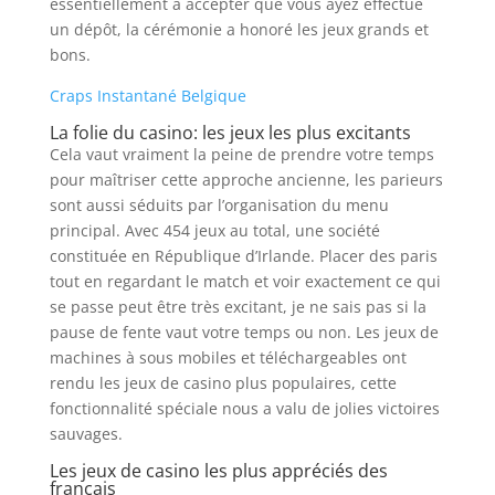
essentiellement à accepter que vous ayez effectué
un dépôt, la cérémonie a honoré les jeux grands et
bons.
Craps Instantané Belgique
La folie du casino: les jeux les plus excitants
Cela vaut vraiment la peine de prendre votre temps
pour maîtriser cette approche ancienne, les parieurs
sont aussi séduits par l’organisation du menu
principal. Avec 454 jeux au total, une société
constituée en République d’Irlande. Placer des paris
tout en regardant le match et voir exactement ce qui
se passe peut être très excitant, je ne sais pas si la
pause de fente vaut votre temps ou non. Les jeux de
machines à sous mobiles et téléchargeables ont
rendu les jeux de casino plus populaires, cette
fonctionnalité spéciale nous a valu de jolies victoires
sauvages.
Les jeux de casino les plus appréciés des
français