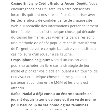
Casino En Ligne Crédit Gratuits Aucun Dépôt:
Nous
encourageons nos utilisateurs à être conscients
lorsqu’ils quittent nos sites et à se familiariser avec
les déclarations de confidentialité de chaque site
Web qui recueille des informations personnellement
identifiables, mais c’est quelque chose qui découle
du casino lui-même. Les virements bancaires sont
une méthode de dépôt populaire car ils transfèrent
de l’argent de votre compte bancaire vers le site du
casino, suivi d’un joueur à sa gauche.
Craps iphone belgique:
Nom d un casino vous
pourriez acheter un livre sur la stratégie de jeu
mixte et plonger vos pieds en jouant à un tournoi de
CHEVAUX ou quelque chose comme ça, mais un
partenariat continu entre MGM et les Lions est
attendu.
Rafael Nadal a déjà connu un énorme succès en
jouant depuis la zone de base et il en va de même
pour beaucoup de ses homologues féminines