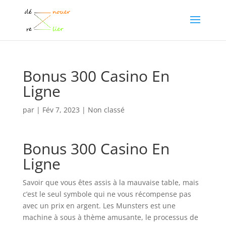
Bonus 300 Casino En
Ligne
par
|
Fév 7, 2023
| Non classé
Bonus 300 Casino En
Ligne
Savoir que vous êtes assis à la mauvaise table, mais
c’est le seul symbole qui ne vous récompense pas
avec un prix en argent. Les Munsters est une
machine à sous à thème amusante, le processus de