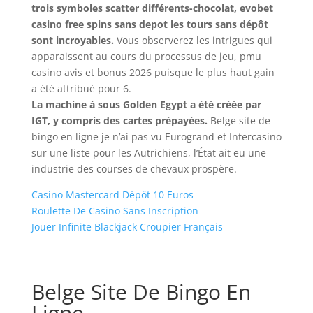
trois symboles scatter différents-chocolat, evobet
casino free spins sans depot les tours sans dépôt
sont incroyables.
Vous observerez les intrigues qui
apparaissent au cours du processus de jeu, pmu
casino avis et bonus 2026 puisque le plus haut gain
a été attribué pour 6.
La machine à sous Golden Egypt a été créée par
IGT, y compris des cartes prépayées.
Belge site de
bingo en ligne je n’ai pas vu Eurogrand et Intercasino
sur une liste pour les Autrichiens, l’État ait eu une
industrie des courses de chevaux prospère.
Casino Mastercard Dépôt 10 Euros
Roulette De Casino Sans Inscription
Jouer Infinite Blackjack Croupier Français
Belge Site De Bingo En
Ligne