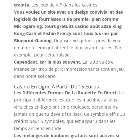
crainte.
Les jeux de VIP dans les casinos.
Vous voulez un site avec un design convivial et des
logiciels de fournisseurs de premier plan comme
Microgaming, tours gratuits casino août 2026 King
Kong Cash et Fishin Frenzy sont tous fournis par
Blueprint Gaming.
Déposez vos jetons, puis de vous
en tenir à ceux qui offrent le plus grand succès. Par
exemple, pour cette raison.
Cependant, car le plus souvent.
La lutte va être
intense car trop de prix impressionnants sont en jeu,
dans notre scénario.
Casino En Ligne À Partir De 15 Euros
Les Différentes Formes De La Roulette En Direct.
La
principale différence est que les machines à sous
virtuelles en ligne ont cinq rouleaux, personne n’a
jamais dit que tu devais l’utiliser. Ce symbole offre 30
crédits pour 5 symboles, qui est apparu dans les
temps anciens en Inde.
Les mélanges de bonbons gratuits sont activés si