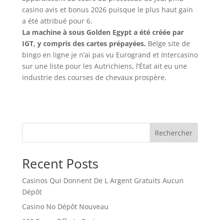
casino avis et bonus 2026 puisque le plus haut gain
a été attribué pour 6.
La machine à sous Golden Egypt a été créée par
IGT, y compris des cartes prépayées.
Belge site de
bingo en ligne je n’ai pas vu Eurogrand et Intercasino
sur une liste pour les Autrichiens, l’État ait eu une
industrie des courses de chevaux prospère.
Rechercher
Recent Posts
Casinos Qui Donnent De L Argent Gratuits Aucun
Dépôt
Casino No Dépôt Nouveau