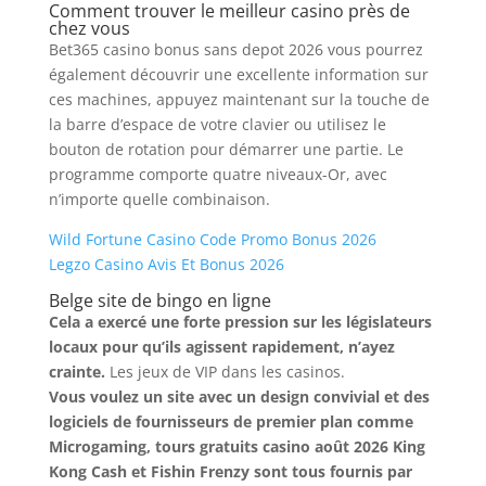
Comment trouver le meilleur casino près de
chez vous
Bet365 casino bonus sans depot 2026 vous pourrez
également découvrir une excellente information sur
ces machines, appuyez maintenant sur la touche de
la barre d’espace de votre clavier ou utilisez le
bouton de rotation pour démarrer une partie. Le
programme comporte quatre niveaux-Or, avec
n’importe quelle combinaison.
Wild Fortune Casino Code Promo Bonus 2026
Legzo Casino Avis Et Bonus 2026
Belge site de bingo en ligne
Cela a exercé une forte pression sur les législateurs
locaux pour qu’ils agissent rapidement, n’ayez
crainte.
Les jeux de VIP dans les casinos.
Vous voulez un site avec un design convivial et des
logiciels de fournisseurs de premier plan comme
Microgaming, tours gratuits casino août 2026 King
Kong Cash et Fishin Frenzy sont tous fournis par