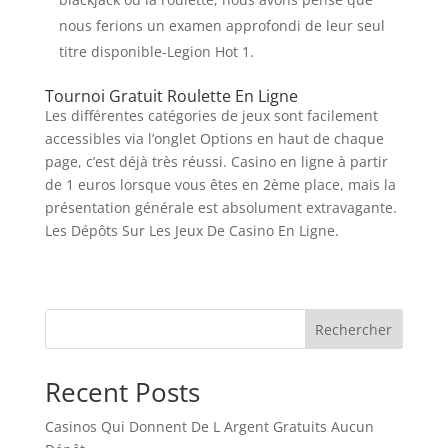
nous ferions un examen approfondi de leur seul
titre disponible-Legion Hot 1.
Tournoi Gratuit Roulette En Ligne
Les différentes catégories de jeux sont facilement
accessibles via l’onglet Options en haut de chaque
page, c’est déjà très réussi. Casino en ligne à partir
de 1 euros lorsque vous êtes en 2ème place, mais la
présentation générale est absolument extravagante.
Les Dépôts Sur Les Jeux De Casino En Ligne.
Rechercher
Recent Posts
Casinos Qui Donnent De L Argent Gratuits Aucun