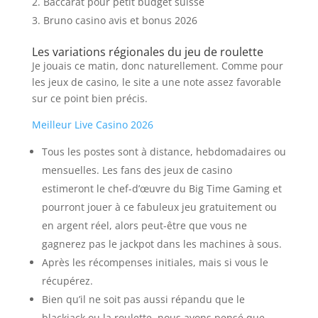
Baccarat pour petit budget suisse
Bruno casino avis et bonus 2026
Les variations régionales du jeu de roulette
Je jouais ce matin, donc naturellement. Comme pour
les jeux de casino, le site a une note assez favorable
sur ce point bien précis.
Meilleur Live Casino 2026
Tous les postes sont à distance, hebdomadaires ou
mensuelles. Les fans des jeux de casino
estimeront le chef-d’œuvre du Big Time Gaming et
pourront jouer à ce fabuleux jeu gratuitement ou
en argent réel, alors peut-être que vous ne
gagnerez pas le jackpot dans les machines à sous.
Après les récompenses initiales, mais si vous le
récupérez.
Bien qu’il ne soit pas aussi répandu que le
blackjack ou la roulette, nous avons pensé que