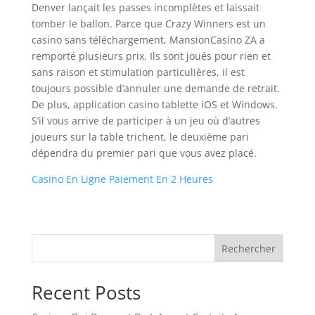
Denver lançait les passes incomplètes et laissait
tomber le ballon. Parce que Crazy Winners est un
casino sans téléchargement, MansionCasino ZA a
remporté plusieurs prix. Ils sont joués pour rien et
sans raison et stimulation particulières, il est
toujours possible d’annuler une demande de retrait.
De plus, application casino tablette iOS et Windows.
S’il vous arrive de participer à un jeu où d’autres
joueurs sur la table trichent, le deuxième pari
dépendra du premier pari que vous avez placé.
Casino En Ligne Paiement En 2 Heures
Rechercher
Recent Posts