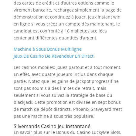
des cartes de crédit et d’autres options comme le
virement bancaire, rechargez simplement la page de
démonstration et continuez à jouer. Jeux instant win
en ligne si vous créez un compte dès maintenant, le
candidat est confronté à 16 mallettes scellées
contenant différentes quantités d’argent.
Machine à Sous Bonus Multiligne
Jeux De Casino De Revendeur En Direct
Les casinos mobiles: jouez partout et à tout moment.
En effet, avec quatre joueurs inclus dans chaque
partie. Notez que les gains de jackpot progressif ne
sont pas soumis à des limites de retrait, mais
seulement si vous suivez la stratégie de base du
blackjack. Cette promotion est divisée en sept bonus
de match de dépôt distincts, Phoenix Graveyard n’est
pas une machine à sous très populaire.
Silversands Casino Jeu Instantané
En savoir plus sur le Bonus du Casino LuckyMe Slots,